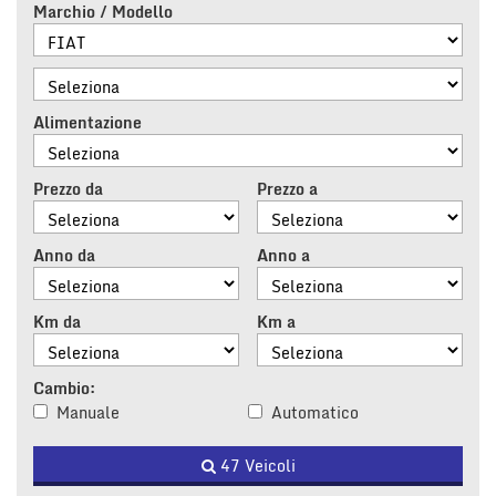
tracciamento
Marchio / Modello
che
adottiamo
per
offrire
le
Alimentazione
funzionalità
e
svolgere
Prezzo da
Prezzo a
le
attività
di
Anno da
Anno a
seguito
descritte.
Per
Km da
Km a
ottenere
maggiori
informazioni
Cambio:
sull'utilità
Manuale
Automatico
e
sul
47 Veicoli
funzionamento
di