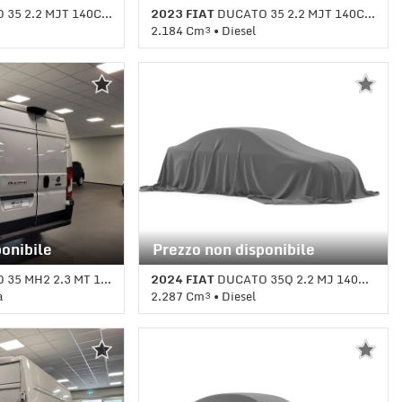
 2.2 MJT 140CV PLM TM
2023 FIAT
DUCATO 35 2.2 MJT 140CV PM-TM
2.184 Cm³ • Diesel
ale • Bianco
105.643 Km • Cambio Manuale (6) •
Bianco pastello
ponibile
Prezzo non disponibile
5 MH2 2.3 MT 130CV
2024 FIAT
DUCATO 35Q 2.2 MJ 140CV PM-TM
a
2.287 Cm³ • Diesel
le (5) • Bianco
1 Km • Cambio Manuale • Bianco
pastello