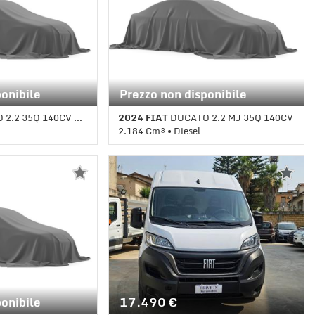
ponibile
Prezzo non disponibile
 35Q 140CV MAXI PM-TM
2024 FIAT
DUCATO 2.2 MJ 35Q 140CV
2.184 Cm³ • Diesel
ale • Bianco
1 Km • Cambio Manuale • Bianco
pastello
ponibile
17.490 €