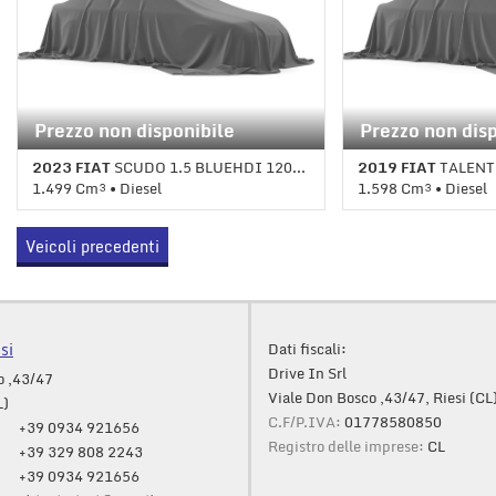
Prezzo non disponibile
Prezzo non dis
2023 FIAT
SCUDO 1.5 BLUEHDI 120CV PL-TN
2019 FIAT
TALENT
1.499 Cm³ • Diesel
1.598 Cm³ • Diesel
1 Km • Cambio Manuale • Bianco
1 Km • Cambio Manua
Veicoli precedenti
pastello
pastello
si
Dati fiscali:
Drive In Srl
o ,43/47
Viale Don Bosco ,43/47, Riesi (CL
L)
C.F/P.IVA:
01778580850
+39 0934 921656
Registro delle imprese:
CL
+39 329 808 2243
+39 0934 921656