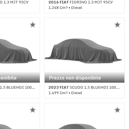
 1.3 MJT 95CV
2016 FIAT
FIORINO 1.3 MJT 95CV
1.248 Cm³ • Diesel
le (5) • Rosso
1 Km • Cambio Manuale • Rosso pastello
ponibile
Prezzo non disponibile
BLUEHDI 100CV PL-SL-TN
2023 FIAT
SCUDO 1.5 BLUEHDI 100CV PL-SL-TN
1.499 Cm³ • Diesel
ale • Bianco
1 Km • Cambio Manuale • Bianco
pastello