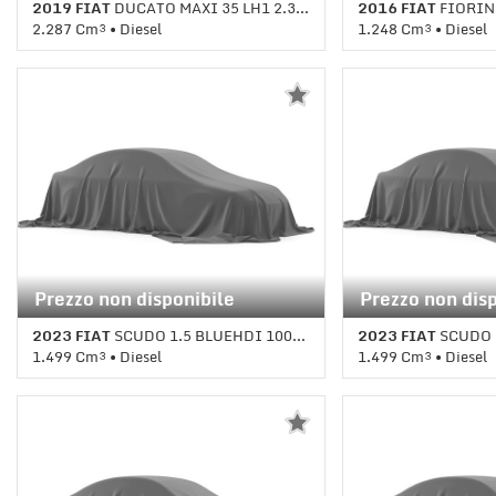
2019 FIAT
DUCATO MAXI 35 LH1 2.3 MJT 130CV
2016 FIAT
FIORINO
2.287 Cm³ • Diesel
1.248 Cm³ • Diesel
1 Km • Cambio Manuale • Bianco
1 Km • Cambio Manua
pastello
pastello
Prezzo non disponibile
Prezzo non dis
2023 FIAT
SCUDO 1.5 BLUEHDI 100CV PL-SL-TN
2023 FIAT
SCUDO 1.5 
1.499 Cm³ • Diesel
1.499 Cm³ • Diesel
1 Km • Cambio Manuale • Bianco
1 Km • Cambio Manu
pastello
pastello