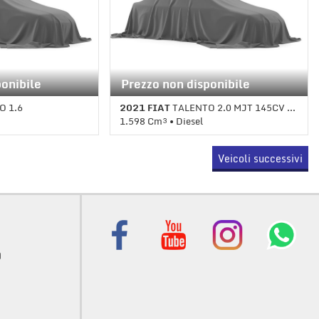
ponibile
Prezzo non disponibile
O 1.6
2021 FIAT
TALENTO 2.0 MJT 145CV L2H1 3T PANORAMA
1.598 Cm³ • Diesel
le (5) • Blu
1 Km • Cambio Manuale (5) • Nero
Veicoli successivi
metallizzato
)