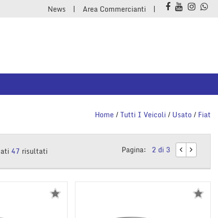
News
Area Commercianti
Home
/
Tutti I Veicoli
/
Usato
/
Fiat
Pagina:
2 di 3
vati
47
risultati