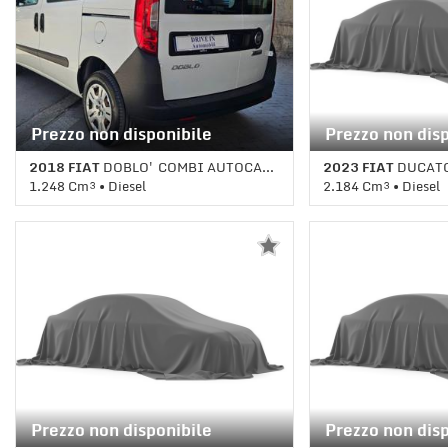
Prezzo non disponibile
Prezzo non dis
2018 FIAT
DOBLO' COMBI AUTOCARRO N1 5 POSTI 1.3 MJT 95CV
2023 FIAT
DUCATO 2.2
1.248 Cm³ • Diesel
2.184 Cm³ • Diesel
136.328 Km • Cambio Manuale (5) •
1 Km • Cambio Manu
Bianco pastello
pastello
Prezzo non disponibile
Prezzo non dis