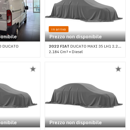
in arrivo
ponibile
Prezzo non disponibile
O DUCATO
2022 FIAT
DUCATO MAXI 35 LH1 2.2 MJ 140CV
2.184 Cm³ • Diesel
le (6) • Bianco
1 Km • Cambio Manuale • Bianco
pastello
ponibile
Prezzo non disponibile