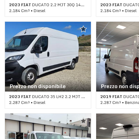
2023 FIAT
DUCATO 2.2 MJT 30Q 140CV
2023 FIAT
DUCATO 35
2.184 Cm³ • Diesel
2.184 Cm³ • Diesel
1 Km • Cambio Manuale • Bianco
1 Km • Cambio Manu
pastello
pastello
Prezzo non disponibile
Prezzo non dis
2023 FIAT
DUCATO 35 LH2 2.2 MJT 140CV
2019 FIAT
DUCATO 3
2.287 Cm³ • Diesel
2.287 Cm³ • Benzin
11.440 Km • Cambio Manuale (5) •
1 Km • Cambio Manua
Bianco pastello
pastello