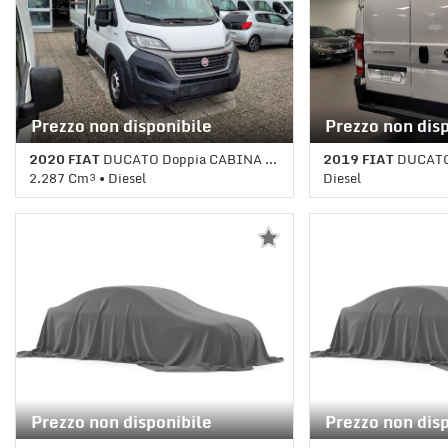
Prezzo non disponibile
Prezzo non dis
2020 FIAT
DUCATO Doppia CABINA Ribaltab. Trilater.
2019 FIAT
DUCAT
2.287 Cm³ • Diesel
Diesel
125.200 Km • Cambio Automatico •
1 Km • Cambio Manua
Bianco pastello
pastello
Prezzo non disponibile
Prezzo non dis