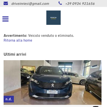
driveinriesi@gmail.com
+39 0934 921656
HOME
Le
tue
preferenze
LISTA VEICOLI
di
consenso
ASSISTENZA
Avvertimento:
Veicolo venduto o eliminato.
Il
Ritorna alla home
seguente
pannello
CONTATTI
ti
Ultimi arrivi
consente
di
NEWS
esprimere
le
tue
AREA COMMERCIANTI
preferenze
di
consenso
alle
n.d.
tecnologie
n
di