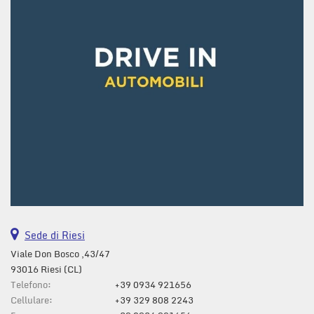
questi
strumenti
di
tracciamento
si
rimanda
alla
cookie
policy.
Puoi
rivedere
e
modificare
le
tue
scelte
Sede di Riesi
in
qualsiasi
Viale Don Bosco ,43/47
momento.
93016 Riesi (CL)
Telefono:
+39 0934 921656
Cellulare:
+39 329 808 2243