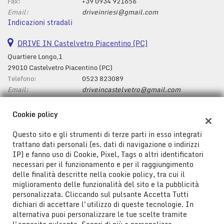
tta
Fax:
+39 0934 921656
i
Email:
driveinriesi@gmail.com
Indicazioni stradali
mpre
DRIVE IN Castelvetro Piacentino (PC)
Cookie necessari
litato
Quartiere Longo,1
29010 Castelvetro Piacentino (PC)
Cookie delle preferenze
Telefono:
0523 823089
Email:
driveincastelvetro@gmail.com
Cookie per il miglioramento dell'esperienza utente
Indicazioni stradali
Cookie policy
Cookie analitici
Questo sito e gli strumenti di terze parti in esso integrati
Dati fiscali:
trattano dati personali (es. dati di navigazione o indirizzi
Cookie di marketing
Drive In Srl
IP) e fanno uso di Cookie, Pixel, Tags o altri identificatori
Viale Don Bosco ,43/47, Riesi (CL)
necessari per il funzionamento e per il raggiungimento
C.F/P.IVA:
01778580850
delle finalità descritte nella cookie policy, tra cui il
Leggi
Registro delle imprese:
CL
miglioramento delle funzionalità del sito e la pubblicità
la
personalizzata. Cliccando sul pulsante Accetta Tutti
cookie
dichiari di accettare l'utilizzo di queste tecnologie. In
policy
alternativa puoi personalizzare le tue scelte tramite