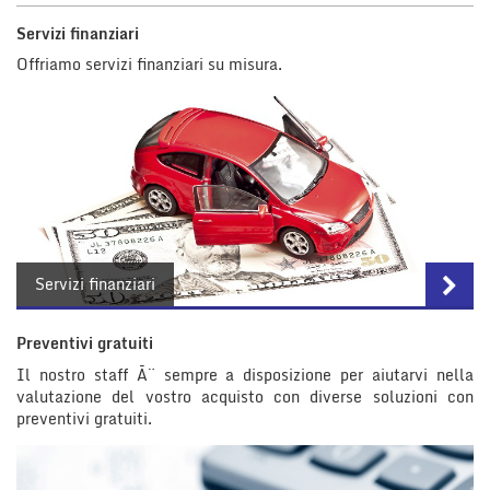
tta
i
Servizi finanziari
Offriamo servizi finanziari su misura.
mpre
Cookie necessari
litato
Cookie delle preferenze
Cookie per il miglioramento dell'esperienza utente
Cookie analitici
Servizi finanziari
Cookie di marketing
Preventivi gratuiti
Il nostro staff Ã¨ sempre a disposizione per aiutarvi nella
Leggi
valutazione del vostro acquisto con diverse soluzioni con
la
preventivi gratuiti.
cookie
policy