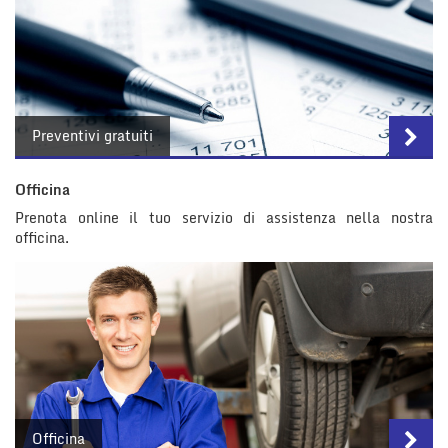
Salva
le
impostazioni
Preventivi gratuiti
Officina
Prenota online il tuo servizio di assistenza nella nostra
officina.
Officina