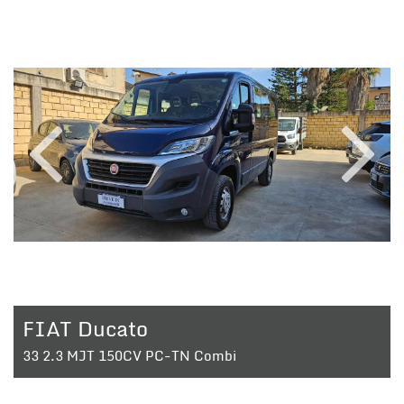
questi
strumenti
di
tracciamento
si
rimanda
alla
cookie
policy.
Puoi
rivedere
e
modificare
le
tue
scelte
in
FIAT Ducato
qualsiasi
momento.
33 2.3 MJT 150CV PC-TN Combi