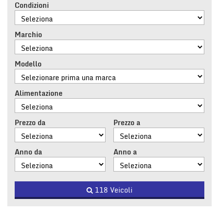
tracciamento
Condizioni
che
adottiamo
per
Marchio
offrire
le
funzionalità
Modello
e
svolgere
le
Alimentazione
attività
di
seguito
Prezzo da
Prezzo a
descritte.
Per
ottenere
Anno da
Anno a
maggiori
informazioni
sull'utilità
e
118 Veicoli
sul
funzionamento
di