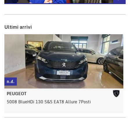
Ultimi arrivi
n.d.
n
PEUGEOT
5008 BlueHDi 130 S&S EAT8 Allure 7Posti
Y