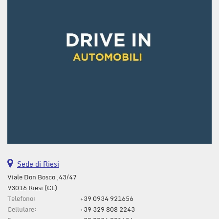
questi
strumenti
di
tracciamento
si
rimanda
alla
cookie
policy.
Puoi
rivedere
e
modificare
le
tue
scelte
Sede di Riesi
in
qualsiasi
Viale Don Bosco ,43/47
momento.
93016 Riesi (CL)
Telefono:
+39 0934 921656
Cellulare:
+39 329 808 2243