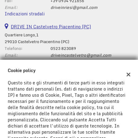
tta
Fax:
+39 0934 921656
i
Email:
driveinriesi@gmail.com
Indicazioni stradali
mpre
DRIVE IN Castelvetro Piacentino (PC)
Cookie necessari
litato
Quartiere Longo,1
29010 Castelvetro Piacentino (PC)
Cookie delle preferenze
Telefono:
0523 823089
Email:
driveincastelvetro@gmail.com
Cookie per il miglioramento dell'esperienza utente
Indicazioni stradali
Cookie policy
Cookie analitici
Questo sito e gli strumenti di terze parti in esso integrati
Dati fiscali:
trattano dati personali (es. dati di navigazione o indirizzi
Cookie di marketing
Drive In Srl
IP) e fanno uso di Cookie, Pixel, Tags o altri identificatori
Viale Don Bosco ,43/47, Riesi (CL)
necessari per il funzionamento e per il raggiungimento
C.F/P.IVA:
01778580850
delle finalità descritte nella cookie policy, tra cui il
Leggi
Registro delle imprese:
CL
miglioramento delle funzionalità del sito e la pubblicità
la
personalizzata. Cliccando sul pulsante Accetta Tutti
cookie
dichiari di accettare l'utilizzo di queste tecnologie. In
policy
alternativa puoi personalizzare le tue scelte tramite