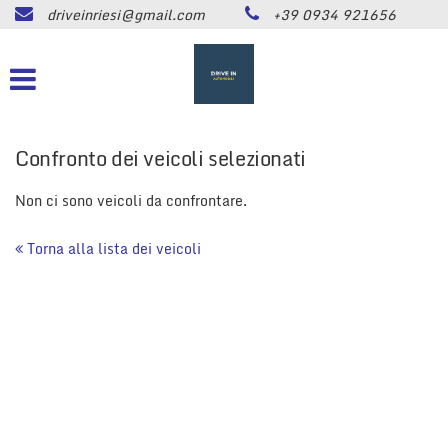
driveinriesi@gmail.com
+39 0934 921656
HOME
Le
tue
preferenze
LISTA VEICOLI
di
consenso
ASSISTENZA
Confronto dei veicoli selezionati
Il
seguente
pannello
Non ci sono veicoli da confrontare.
CONTATTI
ti
consente
Torna alla lista dei veicoli
di
NEWS
esprimere
le
tue
AREA COMMERCIANTI
preferenze
di
consenso
alle
tecnologie
di