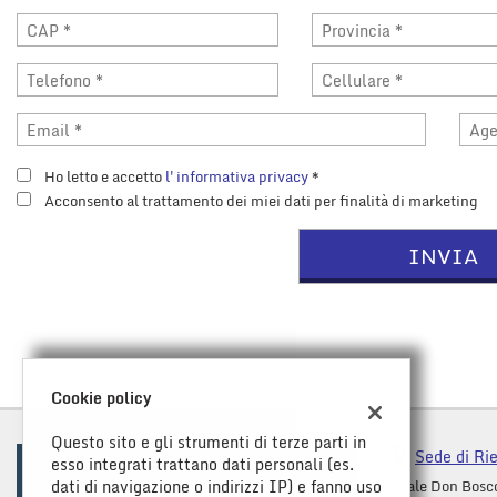
tracciamento
che
adottiamo
per
offrire
le
funzionalità
e
Ho letto e accetto
l'informativa privacy
*
svolgere
Acconsento al trattamento dei miei dati per finalità di marketing
le
attività
di
seguito
descritte.
Per
ottenere
maggiori
informazioni
Cookie policy
sull'utilità
e
Questo sito e gli strumenti di terze parti in
sul
Sede di Rie
esso integrati trattano dati personali (es.
funzionamento
dati di navigazione o indirizzi IP) e fanno uso
Viale Don Bosc
di