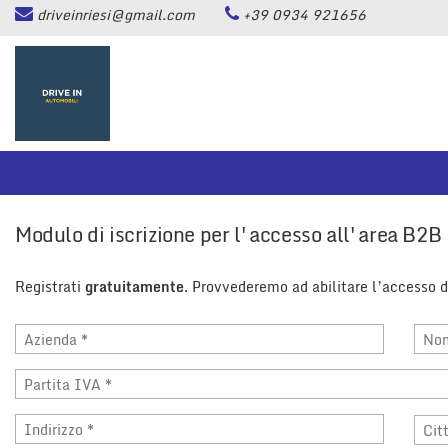
driveinriesi@gmail.com
+39 0934 921656
HOME
Le
tue
preferenze
LISTA VEICOLI
di
consenso
ASSISTENZA
Il
seguente
pannello
CONTATTI
ti
Modulo di iscrizione per l'accesso all'area B2B
consente
di
NEWS
esprimere
Registrati
gratuitamente
. Provvederemo ad abilitare l’accesso do
le
tue
AREA COMMERCIANTI
preferenze
di
consenso
alle
tecnologie
di