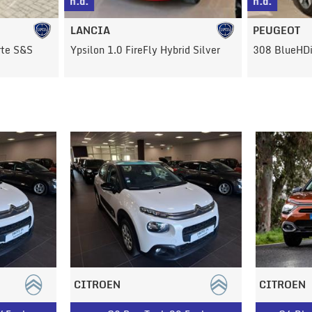
n.d.
n.d.
LANCIA
PEUGEOT
rte S&S
Ypsilon 1.0 FireFly Hybrid Silver
308 BlueHDi
CITROEN
CITROEN