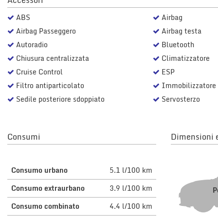
Accessori
questi
ABS
Airbag
strumenti
di
Airbag Passeggero
Airbag testa
tracciamento
Autoradio
Bluetooth
si
rimanda
Chiusura centralizzata
Climatizzatore
alla
Cruise Control
ESP
cookie
Filtro antiparticolato
Immobilizzatore 
policy.
Puoi
Sedile posteriore sdoppiato
Servosterzo
rivedere
e
modificare
le
Consumi
Dimensioni e
tue
scelte
in
Consumo urbano
5.1 l/100 km
qualsiasi
momento.
Consumo extraurbano
3.9 l/100 km
P
Consumo combinato
4.4 l/100 km