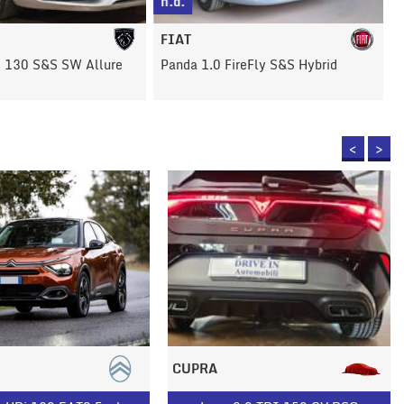
n.d.
FIAT
 130 S&S SW Allure
Panda 1.0 FireFly S&S Hybrid
<
>
CUPRA