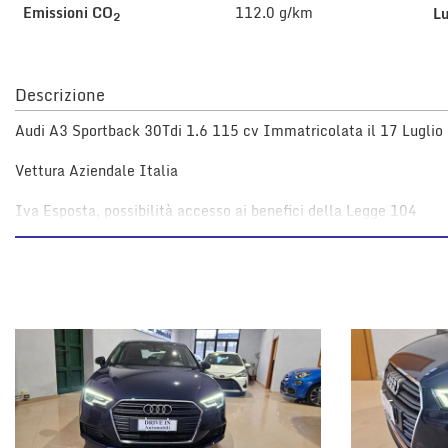
tta
Emissioni CO
112.0 g/km
L
2
i
Descrizione
mpre
Cookie necessari
litato
Audi A3 Sportback 30Tdi 1.6 115 cv Immatricolata il 17 Lugli
Cookie delle preferenze
Vettura Aziendale Italia
Iva Esposta, possibilità accesso ai benefici della Legge 104
Cookie per il miglioramento dell'esperienza utente
Cookie analitici
Per qualsiasi info 329 8082243
Cookie di marketing