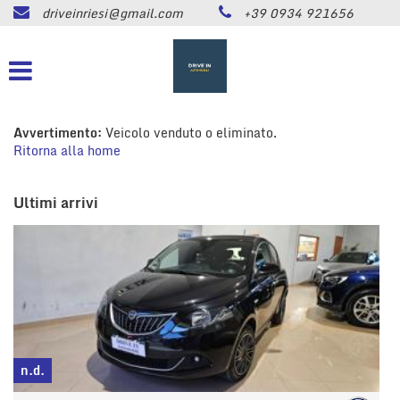
driveinriesi@gmail.com
+39 0934 921656
HOME
Le
tue
preferenze
LISTA VEICOLI
di
consenso
ASSISTENZA
Avvertimento:
Veicolo venduto o eliminato.
Il
Ritorna alla home
seguente
pannello
CONTATTI
ti
Ultimi arrivi
consente
di
NEWS
esprimere
le
tue
AREA COMMERCIANTI
preferenze
di
consenso
alle
n.d.
tecnologie
n
di