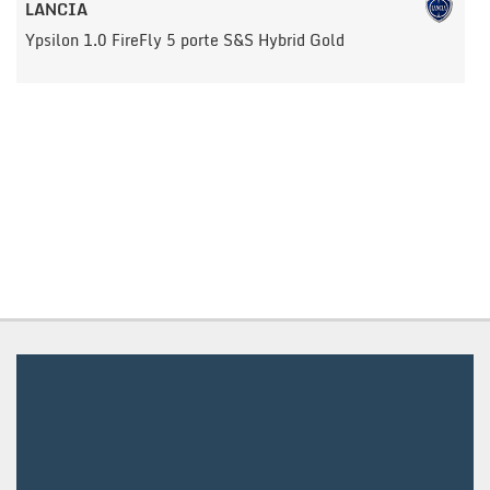
tracciamento
LANCIA
che
Ypsilon 1.0 FireFly 5 porte S&S Hybrid Gold
Y
adottiamo
per
offrire
le
funzionalità
e
svolgere
le
attività
di
seguito
descritte.
Per
ottenere
maggiori
informazioni
sull'utilità
e
sul
funzionamento
di