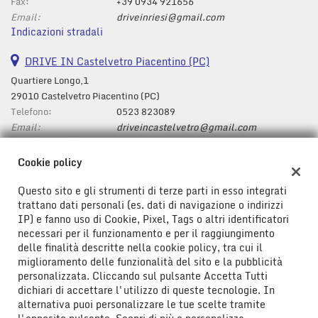
tta
Fax:
+39 0934 921656
i
Email:
driveinriesi@gmail.com
Indicazioni stradali
mpre
DRIVE IN Castelvetro Piacentino (PC)
Cookie necessari
litato
Quartiere Longo,1
29010 Castelvetro Piacentino (PC)
Cookie delle preferenze
Telefono:
0523 823089
Email:
driveincastelvetro@gmail.com
Cookie per il miglioramento dell'esperienza utente
Indicazioni stradali
Cookie policy
Cookie analitici
Questo sito e gli strumenti di terze parti in esso integrati
Dati fiscali:
trattano dati personali (es. dati di navigazione o indirizzi
Cookie di marketing
Drive In Srl
IP) e fanno uso di Cookie, Pixel, Tags o altri identificatori
Viale Don Bosco ,43/47, Riesi (CL)
necessari per il funzionamento e per il raggiungimento
C.F/P.IVA:
01778580850
delle finalità descritte nella cookie policy, tra cui il
Leggi
Registro delle imprese:
CL
miglioramento delle funzionalità del sito e la pubblicità
la
personalizzata. Cliccando sul pulsante Accetta Tutti
cookie
dichiari di accettare l'utilizzo di queste tecnologie. In
policy
alternativa puoi personalizzare le tue scelte tramite