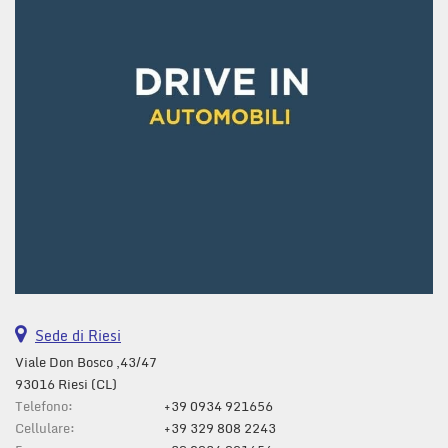
questi
strumenti
di
tracciamento
si
rimanda
alla
cookie
policy.
Puoi
rivedere
e
modificare
le
tue
scelte
Sede di Riesi
in
qualsiasi
Viale Don Bosco ,43/47
momento.
93016 Riesi (CL)
Telefono:
+39 0934 921656
Cellulare:
+39 329 808 2243