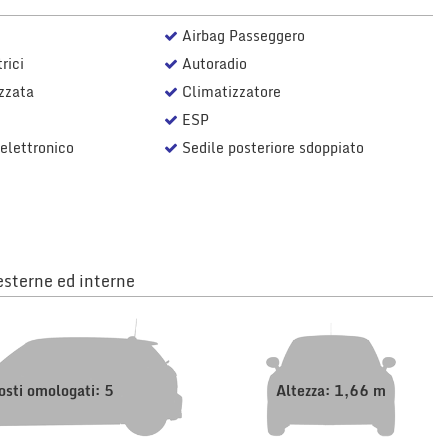
Airbag Passeggero
rici
Autoradio
zzata
Climatizzatore
ESP
elettronico
Sedile posteriore sdoppiato
sterne ed interne
osti omologati: 5
Altezza: 1,66 m