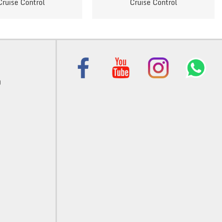
Cruise Control
Cruise Control
)