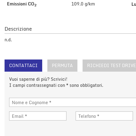
tta
Emissioni CO
109.0 g/km
L
2
i
Descrizione
mpre
Cookie necessari
litato
n.d.
Cookie delle preferenze
Cookie per il miglioramento dell'esperienza utente
CONTATTACI
PERMUTA
RICHIEDI TEST DRIVE
Cookie analitici
Vuoi saperne di più? Scrivici!
I campi contrassegnati con * sono obbligatori.
Cookie di marketing