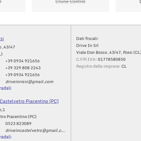
l
Cruise Control
si
Dati fiscali:
Drive In Srl
o ,43/47
Viale Don Bosco ,43/47, Riesi (CL
L)
C.F/P.IVA:
01778580850
+39 0934 921656
Registro delle imprese:
CL
+39 329 808 2243
+39 0934 921656
driveinriesi@gmail.com
radali
astelvetro Piacentino (PC)
o,1
tro Piacentino (PC)
0523 823089
driveincastelvetro@gmail.com
radali