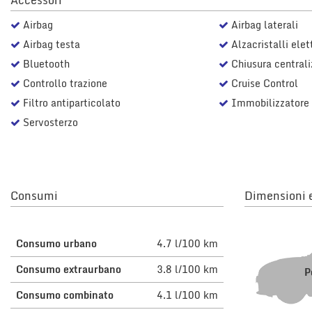
Accessori
questi
Airbag
Airbag laterali
strumenti
di
Airbag testa
Alzacristalli elett
tracciamento
Bluetooth
Chiusura centrali
si
rimanda
Controllo trazione
Cruise Control
alla
Filtro antiparticolato
Immobilizzatore 
cookie
Servosterzo
policy.
Puoi
rivedere
e
modificare
le
Consumi
Dimensioni e
tue
scelte
in
Consumo urbano
4.7 l/100 km
qualsiasi
momento.
Consumo extraurbano
3.8 l/100 km
P
Consumo combinato
4.1 l/100 km