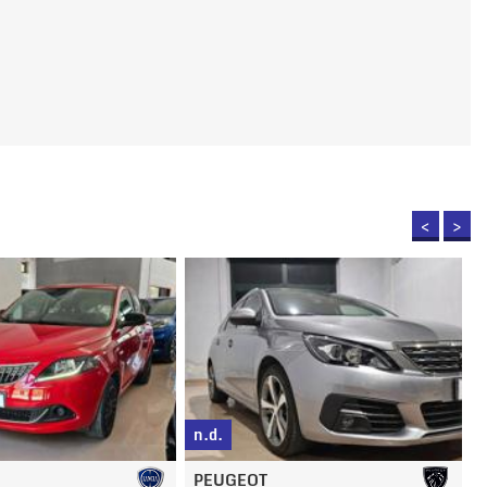
<
>
n.d.
FIAT