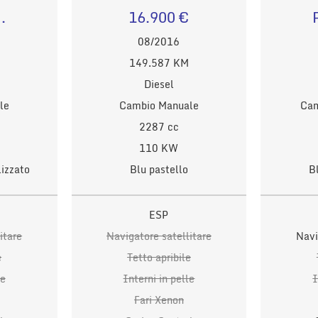
.
16.900 €
08/2016
149.587 KM
Diesel
le
Cambio Manuale
Cam
2287 cc
110 KW
lizzato
Blu pastello
B
ESP
itare
Navigatore satellitare
Navi
e
Tetto apribile
le
Interni in pelle
I
Fari Xenon