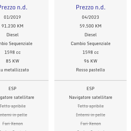
Prezzo n.d.
Prezzo n.d.
01/2019
04/2023
91.230 KM
59.500 KM
Diesel
Diesel
bio Sequenziale
Cambio Sequenziale
1598 cc
1598 cc
85 KW
96 KW
lu metallizzato
Rosso pastello
ESP
ESP
gatore satellitare
Navigatore satellitare
Tetto apribile
Tetto apribile
nterni in pelle
Interni in pelle
Fari Xenon
Fari Xenon