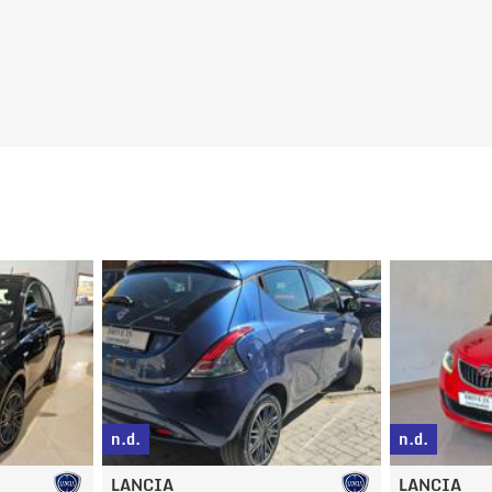
g
n.d.
n.d.
LANCIA
PEUGEOT