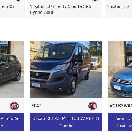
rte S&S
Ypsilon 1.0 FireFly Hybrid Silver
308 BlueHDi
FIAT
VOLKSWA
CV Euro 6d
Ducato 33 2.3 MJT 150CV PC-TN
Touran 1
lor
Combi
Busines