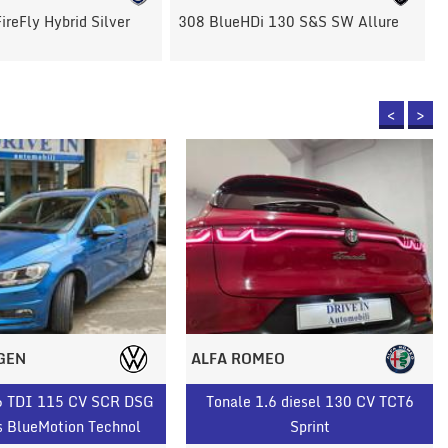
 130 S&S SW Allure
Panda 1.0 FireFly S&S Hybrid
<
>
GEN
ALFA ROMEO
.6 TDI 115 CV SCR DSG
Tonale 1.6 diesel 130 CV TCT6
s BlueMotion Technol
Sprint