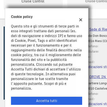
Cruise Control
Cruise Contro
Cookie policy
Questo sito e gli strumenti di terze parti in
Sede di Rie
esso integrati trattano dati personali (es.
dati di navigazione o indirizzi IP) e fanno uso
Viale Don Bosc
di Cookie, Pixel, Tags o altri identificatori
93016 Riesi (C
necessari per il funzionamento e per il
Telefono:
raggiungimento delle finalità descritte nella
Cellulare:
cookie policy, tra cui il miglioramento delle
Fax:
funzionalità del sito e la pubblicità
Email:
personalizzata. Cliccando sul pulsante
Indicazioni st
Accetta Tutti dichiari di accettare l'utilizzo
di queste tecnologie. In alternativa puoi
DRIVE IN C
personalizzare le tue scelte tramite
Quartiere Long
l'apposito pulsante. Scopri di più e
Leggi
personalizza.
29010 Castelve
la
Telefono:
cookie
Email:
policy
Accetta tutti
Indicazioni st