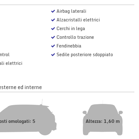
Airbag laterali
Alzacristalli elettrici
Cerchi in lega
Controllo trazione
Fendinebbia
ntrol
Sedile posteriore sdoppiato
li elettrici
sterne ed interne
osti omologati: 5
Altezza: 1,60 m