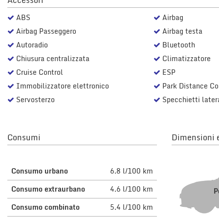
Accessori
questi
ABS
Airbag
strumenti
di
Airbag Passeggero
Airbag testa
tracciamento
Autoradio
Bluetooth
si
rimanda
Chiusura centralizzata
Climatizzatore
alla
Cruise Control
ESP
cookie
Immobilizzatore elettronico
Park Distance Co
policy.
Puoi
Servosterzo
Specchietti latera
rivedere
e
modificare
le
Consumi
Dimensioni e
tue
scelte
in
Consumo urbano
6.8 l/100 km
qualsiasi
momento.
Consumo extraurbano
4.6 l/100 km
P
Consumo combinato
5.4 l/100 km