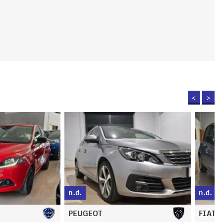
<
>
n.d.
FIAT