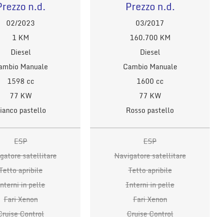
Prezzo n.d.
Prezzo n.d.
02/2023
03/2017
1 KM
160.700 KM
Diesel
Diesel
ambio Manuale
Cambio Manuale
1598 cc
1600 cc
77 KW
77 KW
ianco pastello
Rosso pastello
ESP
ESP
gatore satellitare
Navigatore satellitare
Tetto apribile
Tetto apribile
nterni in pelle
Interni in pelle
Fari Xenon
Fari Xenon
Cruise Control
Cruise Control