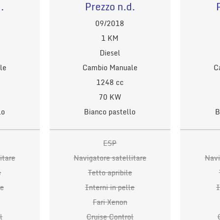
.
Prezzo n.d.
09/2018
1 KM
Diesel
le
Cambio Manuale
C
1248 cc
70 KW
lo
Bianco pastello
B
ESP
itare
Navigatore satellitare
Navi
e
Tetto apribile
le
Interni in pelle
I
Fari Xenon
l
Cruise Control