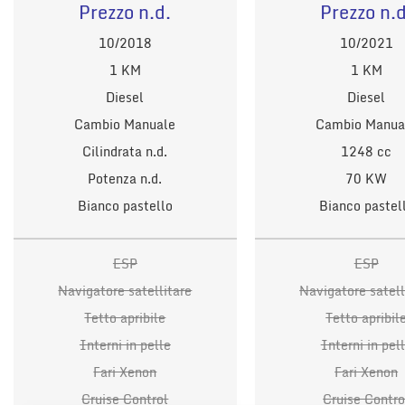
Prezzo n.d.
Prezzo n.d
10/2018
10/2021
1 KM
1 KM
Diesel
Diesel
Cambio Manuale
Cambio Manua
Cilindrata n.d.
1248 cc
Potenza n.d.
70 KW
Bianco pastello
Bianco pastel
ESP
ESP
Navigatore satellitare
Navigatore satell
Tetto apribile
Tetto apribil
Interni in pelle
Interni in pel
Fari Xenon
Fari Xenon
Cruise Control
Cruise Contro