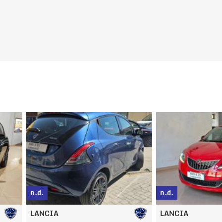
g
n.d.
n.d.
LANCIA
PEUGEOT