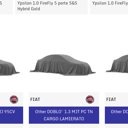
rte S&S
Ypsilon 1.0 FireFly Hybrid Silver
308 BlueHDi
FIAT
FIAT
MJ 95CV
Other DOBLO' 1.3 MJT PC TN
Other D
CARGO LAMIERATO