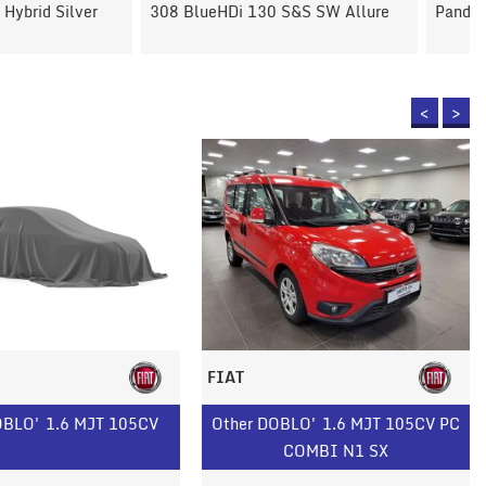
 130 S&S SW Allure
Panda 1.0 FireFly S&S Hybrid
<
>
FIAT
OBLO' 1.6 MJT 105CV
Other DOBLO' 1.6 MJT 105CV PC
COMBI N1 SX