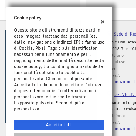
Cookie policy
Questo sito e gli strumenti di terze parti in
Sede di Rie
esso integrati trattano dati personali (es.
dati di navigazione o indirizzi IP) e fanno uso
Viale Don Bosc
di Cookie, Pixel, Tags o altri identificatori
93016 Riesi (C
necessari per il funzionamento e per il
Telefono:
raggiungimento delle finalità descritte nella
Cellulare:
cookie policy, tra cui il miglioramento delle
Fax:
funzionalità del sito e la pubblicità
Email:
personalizzata. Cliccando sul pulsante
Indicazioni st
Accetta Tutti dichiari di accettare l'utilizzo
di queste tecnologie. In alternativa puoi
DRIVE IN C
personalizzare le tue scelte tramite
Quartiere Long
l'apposito pulsante. Scopri di più e
Leggi
personalizza.
29010 Castelve
la
Telefono:
cookie
Email:
policy
Accetta tutti
Indicazioni st