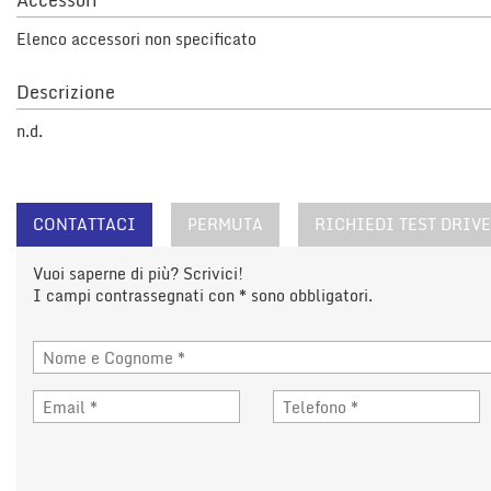
Accessori
questi
Elenco accessori non specificato
strumenti
di
tracciamento
Descrizione
si
rimanda
n.d.
alla
cookie
policy.
Puoi
CONTATTACI
PERMUTA
RICHIEDI TEST DRIVE
rivedere
e
Vuoi saperne di più? Scrivici!
modificare
I campi contrassegnati con * sono obbligatori.
le
tue
scelte
in
qualsiasi
momento.