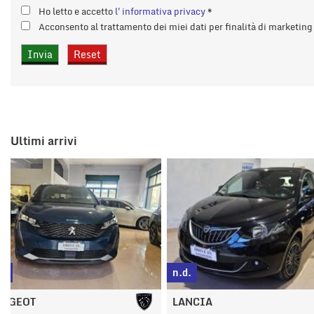
tta
Ho letto e accetto
l'informativa privacy
*
i
Acconsento al trattamento dei miei dati per finalità di marketin
mpre
Cookie necessari
litato
Cookie delle preferenze
Ultimi arrivi
Cookie per il miglioramento dell'esperienza utente
Cookie analitici
Cookie di marketing
n.d.
n.d.
LANCIA
LANCIA