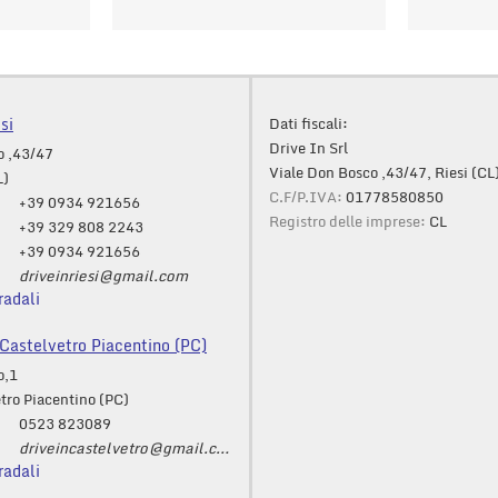
si
Dati fiscali:
Drive In Srl
o ,43/47
Viale Don Bosco ,43/47, Riesi (CL
L)
C.F/P.IVA:
01778580850
+39 0934 921656
Registro delle imprese:
CL
+39 329 808 2243
+39 0934 921656
driveinriesi@gmail.com
radali
astelvetro Piacentino (PC)
o,1
tro Piacentino (PC)
0523 823089
driveincastelvetro@gmail.com
radali