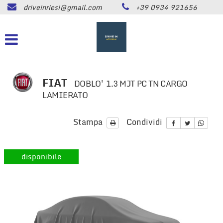
driveinriesi@gmail.com
+39 0934 921656
HOME
Le
tue
preferenze
LISTA VEICOLI
di
consenso
ASSISTENZA
Il
FIAT
DOBLO' 1.3 MJT PC TN CARGO
seguente
LAMIERATO
pannello
CONTATTI
ti
consente
Stampa
Condividi
di
NEWS
esprimere
le
disponibile
tue
AREA COMMERCIANTI
preferenze
di
consenso
alle
tecnologie
di