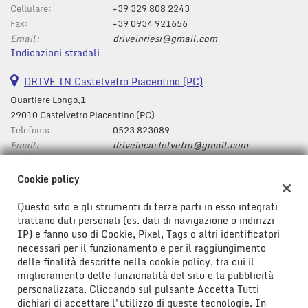
Cellulare:
+39 329 808 2243
Fax:
+39 0934 921656
Email:
driveinriesi@gmail.com
Indicazioni stradali
DRIVE IN Castelvetro Piacentino (PC)
Quartiere Longo,1
29010 Castelvetro Piacentino (PC)
Telefono:
0523 823089
Email:
driveincastelvetro@gmail.com
Indicazioni stradali
Cookie policy
Questo sito e gli strumenti di terze parti in esso integrati
Dati fiscali:
trattano dati personali (es. dati di navigazione o indirizzi
Drive In Srl
IP) e fanno uso di Cookie, Pixel, Tags o altri identificatori
Viale Don Bosco ,43/47, Riesi (CL)
necessari per il funzionamento e per il raggiungimento
C.F/P.IVA:
01778580850
delle finalità descritte nella cookie policy, tra cui il
Registro delle imprese:
CL
miglioramento delle funzionalità del sito e la pubblicità
personalizzata. Cliccando sul pulsante Accetta Tutti
dichiari di accettare l'utilizzo di queste tecnologie. In