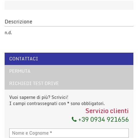
Salva
le
impostazioni
Descrizione
n.d.
CONTATTACI
PERMUTA
RICHIEDI TEST DRIVE
Vuoi saperne di più? Scrivici!
I campi contrassegnati con * sono obbligatori.
Servizio clienti
+39 0934 921656