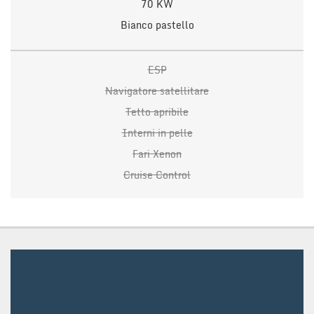
70 KW
Bianco pastello
ESP
Navigatore satellitare
Tetto apribile
Interni in pelle
Fari Xenon
Cruise Control