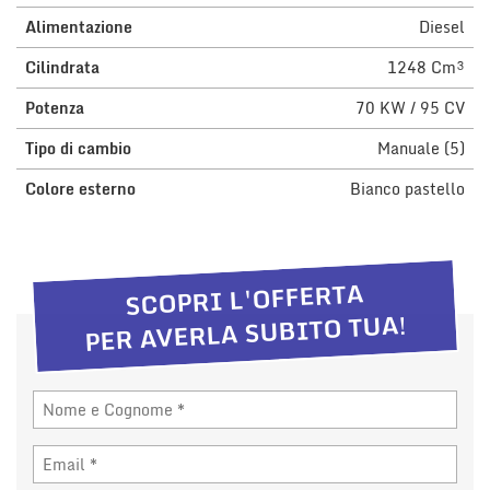
questi
Alimentazione
Diesel
strumenti
di
Cilindrata
1248 Cm³
tracciamento
Potenza
70 KW / 95 CV
si
rimanda
Tipo di cambio
Manuale (5)
alla
cookie
Colore esterno
Bianco pastello
policy.
Puoi
rivedere
e
modificare
SCOPRI L'OFFERTA
le
PER AVERLA SUBITO TUA!
tue
scelte
in
qualsiasi
momento.