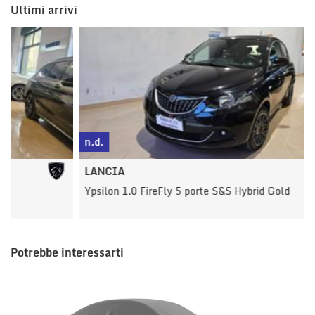
Ultimi arrivi
n.d.
n
LANCIA
Ypsilon 1.0 FireFly 5 porte S&S Hybrid Gold
Y
Potrebbe interessarti