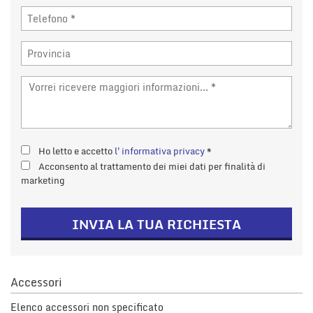
tta
i
mpre
Cookie necessari
litato
Cookie delle preferenze
Cookie per il miglioramento dell'esperienza utente
Ho letto e accetto
l'informativa privacy
*
Acconsento al trattamento dei miei dati per finalità di
Cookie analitici
marketing
Cookie di marketing
INVIA LA TUA RICHIESTA
Leggi
la
cookie
Accessori
policy
Elenco accessori non specificato