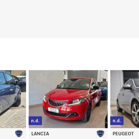
g
n.d.
n.d.
LANCIA
PEUGEOT