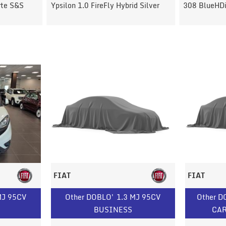
rte S&S
Ypsilon 1.0 FireFly Hybrid Silver
308 BlueHDi
FIAT
FIAT
MJ 95CV
Other DOBLO' 1.3 MJ 95CV
Other D
BUSINESS
CA