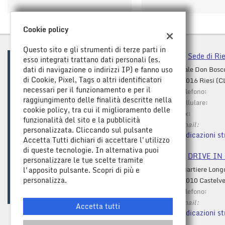
Cookie policy
Questo sito e gli strumenti di terze parti in
Sede di Rie
esso integrati trattano dati personali (es.
dati di navigazione o indirizzi IP) e fanno uso
Viale Don Bosc
di Cookie, Pixel, Tags o altri identificatori
93016 Riesi (C
necessari per il funzionamento e per il
Telefono:
raggiungimento delle finalità descritte nella
Cellulare:
cookie policy, tra cui il miglioramento delle
Fax:
funzionalità del sito e la pubblicità
Email:
personalizzata. Cliccando sul pulsante
Indicazioni st
Accetta Tutti dichiari di accettare l'utilizzo
di queste tecnologie. In alternativa puoi
DRIVE IN C
personalizzare le tue scelte tramite
Quartiere Long
l'apposito pulsante. Scopri di più e
Leggi
personalizza.
29010 Castelve
la
Telefono:
cookie
Email:
policy
Accetta tutti
Indicazioni st