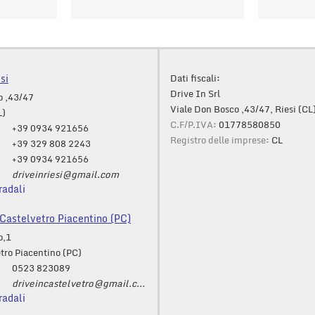
si
Dati fiscali:
Drive In Srl
o ,43/47
Viale Don Bosco ,43/47, Riesi (CL
L)
C.F/P.IVA:
01778580850
+39 0934 921656
Registro delle imprese:
CL
+39 329 808 2243
+39 0934 921656
driveinriesi@gmail.com
radali
astelvetro Piacentino (PC)
o,1
tro Piacentino (PC)
0523 823089
driveincastelvetro@gmail.com
radali