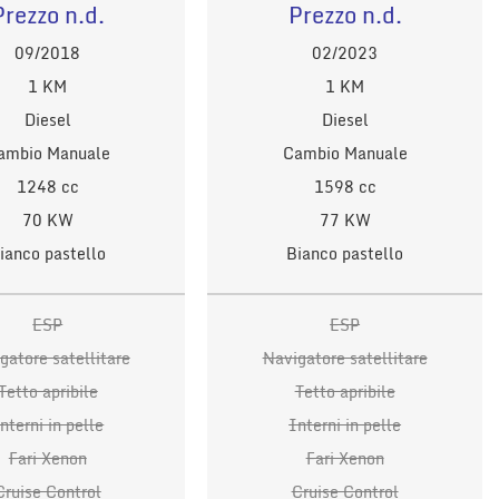
Prezzo n.d.
Prezzo n.d.
09/2018
02/2023
1 KM
1 KM
Diesel
Diesel
ambio Manuale
Cambio Manuale
1248 cc
1598 cc
70 KW
77 KW
ianco pastello
Bianco pastello
ESP
ESP
gatore satellitare
Navigatore satellitare
Tetto apribile
Tetto apribile
nterni in pelle
Interni in pelle
Fari Xenon
Fari Xenon
Cruise Control
Cruise Control