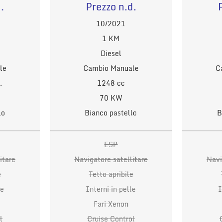
.
Prezzo n.d.
10/2021
1 KM
Diesel
le
Cambio Manuale
C
.
1248 cc
70 KW
lo
Bianco pastello
B
ESP
itare
Navigatore satellitare
Navi
e
Tetto apribile
le
Interni in pelle
I
Fari Xenon
l
Cruise Control