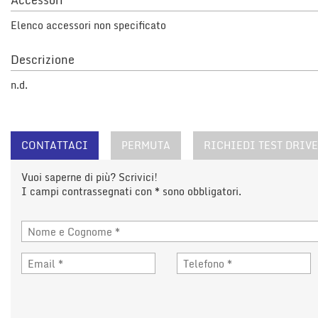
Accessori
questi
Elenco accessori non specificato
strumenti
di
tracciamento
Descrizione
si
rimanda
n.d.
alla
cookie
policy.
Puoi
CONTATTACI
PERMUTA
RICHIEDI TEST DRIVE
rivedere
e
Vuoi saperne di più? Scrivici!
modificare
I campi contrassegnati con * sono obbligatori.
le
tue
scelte
in
qualsiasi
momento.