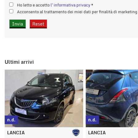
tta
Ho letto e accetto
l'informativa privacy
*
i
Acconsento al trattamento dei miei dati per finalità di marketin
mpre
Cookie necessari
litato
Cookie delle preferenze
Ultimi arrivi
Cookie per il miglioramento dell'esperienza utente
Cookie analitici
Cookie di marketing
n.d.
n.d.
LANCIA
LANCIA