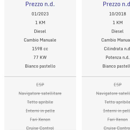
Prezzo n.d.
Prezzo n.d
01/2023
10/2018
1 KM
1 KM
Diesel
Diesel
Cambio Manuale
Cambio Manua
1598 cc
Cilindrata n.d
77 KW
Potenza n.d.
Bianco pastello
Bianco pastel
ESP
ESP
Navigatore satellitare
Navigatore satell
Tetto apribile
Tetto apribil
Interni in pelle
Interni in pel
Fari Xenon
Fari Xenon
Cruise Control
Cruise Contro