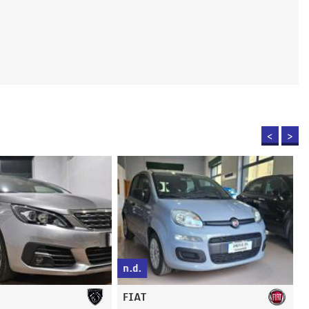
<
>
n.d.
FIAT