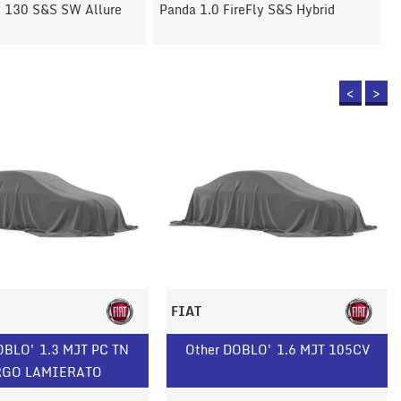
 130 S&S SW Allure
Panda 1.0 FireFly S&S Hybrid
<
>
FIAT
OBLO' 1.3 MJT PC TN
Other DOBLO' 1.6 MJT 105CV
RGO LAMIERATO