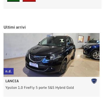
Ultimi arrivi
n.d.
n
LANCIA
Ypsilon 1.0 FireFly 5 porte S&S Hybrid Gold
Y