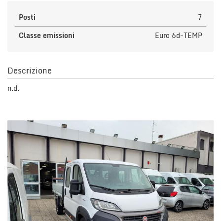
Salva
le
Posti
7
impostazioni
Classe emissioni
Euro 6d-TEMP
Descrizione
n.d.