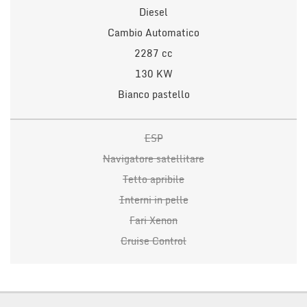
Diesel
Cambio Automatico
2287 cc
130 KW
Bianco pastello
ESP
Navigatore satellitare
Tetto apribile
Interni in pelle
Fari Xenon
Cruise Control