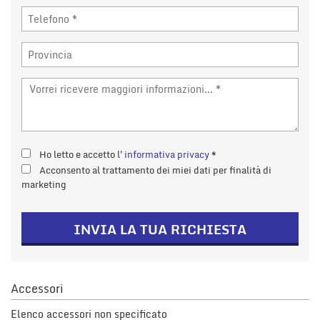
tta
i
mpre
Cookie necessari
litato
Cookie delle preferenze
Cookie per il miglioramento dell'esperienza utente
Ho letto e accetto
l'informativa privacy
*
Acconsento al trattamento dei miei dati per finalità di
Cookie analitici
marketing
Cookie di marketing
INVIA LA TUA RICHIESTA
Leggi
la
cookie
Accessori
policy
Elenco accessori non specificato