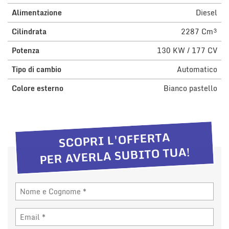
questi
Alimentazione
Diesel
strumenti
di
Cilindrata
2287 Cm³
tracciamento
Potenza
130 KW / 177 CV
si
rimanda
Tipo di cambio
Automatico
alla
cookie
Colore esterno
Bianco pastello
policy.
Puoi
rivedere
e
modificare
SCOPRI L'OFFERTA
le
PER AVERLA SUBITO TUA!
tue
scelte
in
qualsiasi
momento.