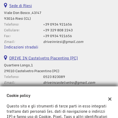
Sede di Riesi
Viale Don Bosco ,43/47
93016 Riesi (CL)
Telefono:
+39 0934 921656
Cellulare:
+39 329 808 2243
Fax:
+39 0934 921656
Email:
driveinriesi@gmail.com
Indicazioni stradali
DRIVE IN Castelvetro Piacentino (PC)
Quartiere Longo,1
29010 Castelvetro Piacentino (PC)
Telefono:
0523 823089
Email:
driveincastelvetro@gmail.com
Indicazioni stradali
Cookie policy
Questo sito e gli strumenti di terze parti in esso integrati
Dati fiscali:
trattano dati personali (es. dati di navigazione o indirizzi
Drive In Srl
IP) e fanno uso di Cookie, Pixel, Tags o altri identificatori