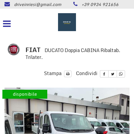
driveinriesi@gmail.com
+39 0934 921656
HOME
Le
tue
preferenze
LISTA VEICOLI
di
consenso
ASSISTENZA
Il
FIAT
DUCATO Doppia CABINA Ribaltab.
seguente
Trilater.
pannello
CONTATTI
ti
consente
Stampa
Condividi
di
NEWS
esprimere
le
disponibile
tue
AREA COMMERCIANTI
preferenze
di
consenso
alle
tecnologie
di