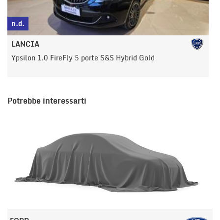
n.d.
n
LANCIA
Ypsilon 1.0 FireFly 5 porte S&S Hybrid Gold
Y
Potrebbe interessarti