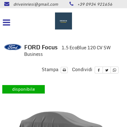
driveinriesi@gmail.com
+39 0934 921656
HOME
Le
tue
preferenze
LISTA VEICOLI
di
consenso
ASSISTENZA
Il
FORD Focus
1.5 EcoBlue 120 CV SW
seguente
Business
pannello
CONTATTI
ti
consente
Stampa
Condividi
di
NEWS
esprimere
le
disponibile
tue
AREA COMMERCIANTI
preferenze
di
consenso
alle
tecnologie
di