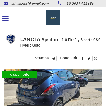
driveinriesi@gmail.com
+39 0934 921656
HOME
Le
tue
preferenze
LISTA VEICOLI
di
consenso
ASSISTENZA
Il
LANCIA Ypsilon
1.0 FireFly 5 porte S&S
seguente
Hybrid Gold
pannello
CONTATTI
ti
consente
Stampa
Condividi
di
NEWS
esprimere
le
disponibile
tue
AREA COMMERCIANTI
preferenze
di
consenso
alle
tecnologie
di