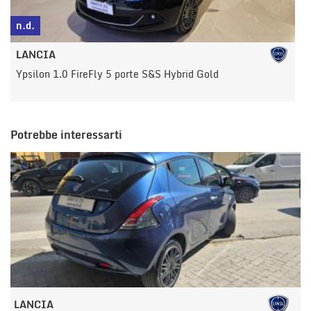
n.d.
n
LANCIA
Ypsilon 1.0 FireFly 5 porte S&S Hybrid Gold
Y
Potrebbe interessarti
LANCIA