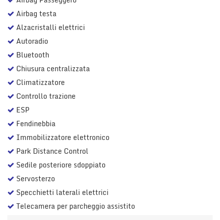
Salva
Airbag testa
le
impostazioni
Alzacristalli elettrici
Autoradio
Bluetooth
Chiusura centralizzata
Climatizzatore
Controllo trazione
ESP
Fendinebbia
Immobilizzatore elettronico
Park Distance Control
Sedile posteriore sdoppiato
Servosterzo
Specchietti laterali elettrici
Telecamera per parcheggio assistito