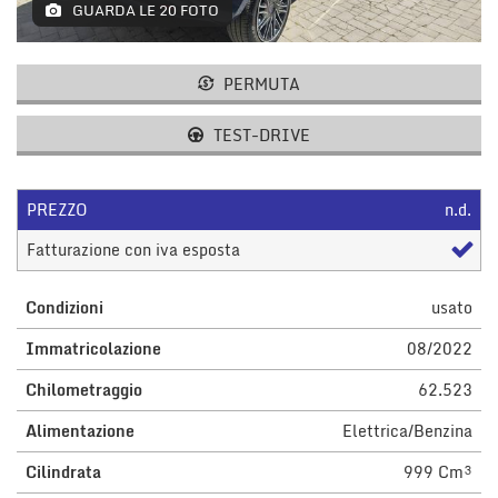
tracciamento
GUARDA LE 20 FOTO
che
adottiamo
per
PERMUTA
offrire
le
TEST-DRIVE
funzionalità
e
svolgere
le
PREZZO
n.d.
attività
Fatturazione con iva esposta
di
seguito
descritte.
Condizioni
usato
Per
ottenere
Immatricolazione
08/2022
maggiori
informazioni
Chilometraggio
62.523
sull'utilità
e
Alimentazione
Elettrica/Benzina
sul
Cilindrata
999 Cm³
funzionamento
di