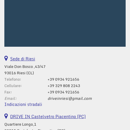
Sede di Riesi
Viale Don Bosco ,43/47
93016 Riesi (CL)
Telefono:
+39 0934 921656
Cellulare:
+39 329 808 2243
Fax:
+39 0934 921656
Email:
driveinriesi@gmail.com
Indicazioni stradali
DRIVE IN Castelvetro Piacentino (PC)
Quartiere Longo,1