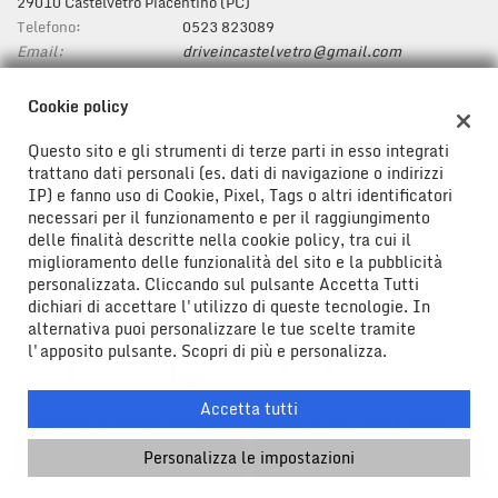
29010 Castelvetro Piacentino (PC)
Telefono:
0523 823089
Email:
driveincastelvetro@gmail.com
Indicazioni stradali
Cookie policy
Questo sito e gli strumenti di terze parti in esso integrati
Dati fiscali:
trattano dati personali (es. dati di navigazione o indirizzi
Drive In Srl
IP) e fanno uso di Cookie, Pixel, Tags o altri identificatori
Viale Don Bosco ,43/47, Riesi (CL)
necessari per il funzionamento e per il raggiungimento
C.F/P.IVA:
01778580850
delle finalità descritte nella cookie policy, tra cui il
Registro delle imprese:
CL
miglioramento delle funzionalità del sito e la pubblicità
personalizzata. Cliccando sul pulsante Accetta Tutti
dichiari di accettare l'utilizzo di queste tecnologie. In
alternativa puoi personalizzare le tue scelte tramite
l'apposito pulsante. Scopri di più e personalizza.
Accetta tutti
Copyright © 2026 GestionaleAuto.com S.r.l., Tutti i diritti
riservati -
Leggi l'informativa sulla privacy
-
Cookie Policy
Chiama
Contatta un consulente
Personalizza le impostazioni
Sito creato da:
GestionaleAuto.com