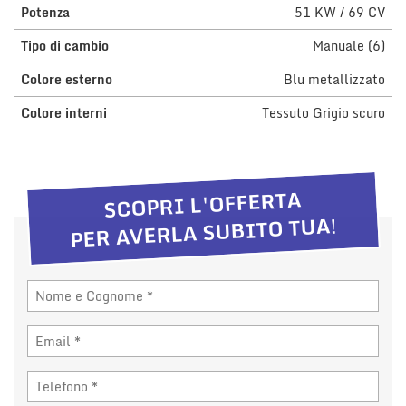
Potenza
51 KW / 69 CV
questi
strumenti
Tipo di cambio
Manuale (6)
di
tracciamento
Colore esterno
Blu metallizzato
si
rimanda
Colore interni
Tessuto Grigio scuro
alla
cookie
policy.
Puoi
SCOPRI L'OFFERTA
rivedere
e
PER AVERLA SUBITO TUA!
modificare
le
tue
scelte
in
qualsiasi
momento.