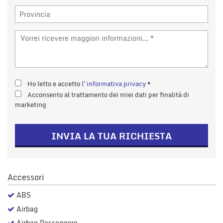
tta
i
mpre
Cookie necessari
litato
Cookie delle preferenze
Ho letto e accetto
l'informativa privacy
*
Acconsento al trattamento dei miei dati per finalità di
Cookie per il miglioramento dell'esperienza utente
marketing
Cookie analitici
INVIA LA TUA RICHIESTA
Cookie di marketing
Accessori
Leggi
la
ABS
cookie
policy
Airbag
Airbag Passeggero