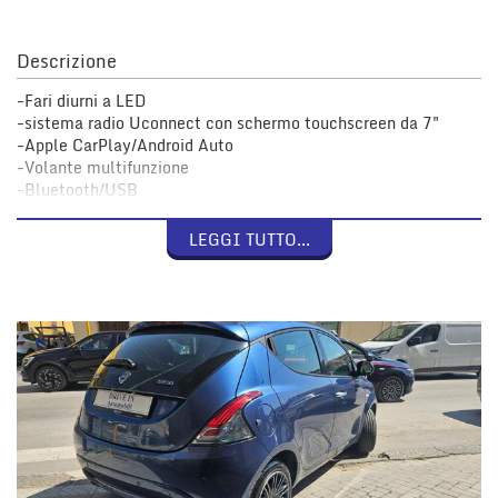
Descrizione
-Fari diurni a LED
-sistema radio Uconnect con schermo touchscreen da 7"
-Apple CarPlay/Android Auto
-Volante multifunzione
-Bluetooth/USB
-Sensori di parcheggio
-Fendinebbia
LEGGI TUTTO...
-Ruotino di scorta
-Omologazione 5 Posti
-Schienale posteriore abbattibile 60/40
-Vernice metallizzata e tanti altri opt presenti su questa
Lancia Ypsilon 1.0 Firefly Hybrid GOLD Immatricolata il 25
Agosto 2022 con 62.523 km Documentabili
Trattasi di Usato Ufficale FCA Italia
Iva Esposta, possibilità accesso ai benefici della Legge 104