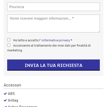
tta
i
mpre
Cookie necessari
litato
Cookie delle preferenze
Ho letto e accetto
l'informativa privacy
*
Acconsento al trattamento dei miei dati per finalità di
Cookie per il miglioramento dell'esperienza utente
marketing
Cookie analitici
INVIA LA TUA RICHIESTA
Cookie di marketing
Accessori
Leggi
la
ABS
cookie
policy
Airbag
Airbag Passeggero