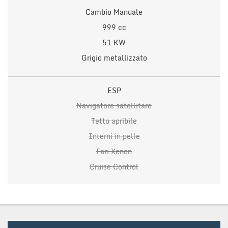
Cambio Manuale
999 cc
51 KW
Grigio metallizzato
ESP
Navigatore satellitare
Tetto apribile
Interni in pelle
Fari Xenon
Cruise Control