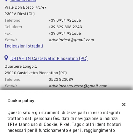
Viale Don Bosco ,43/47
93016 Riesi (CL)
Telefono:
+39 0934 921656
Cellulare:
+39 329 808 2243
Fax:
+39 0934 921656
Email:
driveinriesi@gmail.com
Indicazioni stradali
DRIVE IN Castelvetro Piacentino (PC)
Quartiere Longo,1
29010 Castelvetro Piacentino (PC)
Telefono:
0523 823089
Email:
driveincastelvetro@gmail.com
Indicazioni stradali
Cookie policy
Questo sito e gli strumenti di terze parti in esso integrati
Dati fiscali:
trattano dati personali (es. dati di navigazione o indirizzi
Drive In Srl
IP) e fanno uso di Cookie, Pixel, Tags o altri identificatori
Viale Don Bosco ,43/47, Riesi (CL)
necessari per il funzionamento e per il raggiungimento
C.F/P.IVA:
01778580850