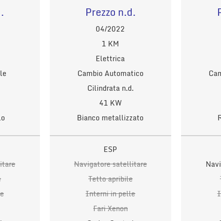
.
Prezzo n.d.
04/2022
1 KM
Elettrica
le
Cambio Automatico
Cam
Cilindrata n.d.
41 KW
lo
Bianco metallizzato
ESP
itare
Navigatore satellitare
Navi
e
Tetto apribile
le
Interni in pelle
I
Fari Xenon