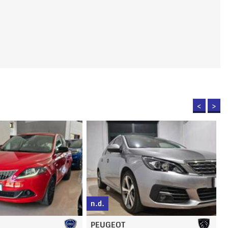
<
>
n.d.
FIAT