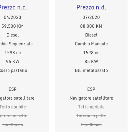
Prezzo n.d.
Prezzo n.d.
04/2023
07/2020
59.500 KM
88.000 KM
Diesel
Diesel
bio Sequenziale
Cambio Manuale
1598 cc
1598 cc
96 KW
85 KW
Rosso pastello
Blu metallizzato
ESP
ESP
gatore satellitare
Navigatore satellitare
Tetto apribile
Tetto apribile
nterni in pelle
Interni in pelle
Fari Xenon
Fari Xenon