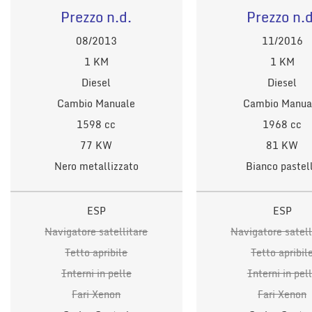
Prezzo n.d.
Prezzo n.d
08/2013
11/2016
1 KM
1 KM
Diesel
Diesel
Cambio Manuale
Cambio Manua
1598 cc
1968 cc
77 KW
81 KW
Nero metallizzato
Bianco pastel
ESP
ESP
Navigatore satellitare
Navigatore satell
Tetto apribile
Tetto apribil
Interni in pelle
Interni in pel
Fari Xenon
Fari Xenon