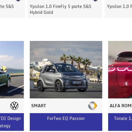
rte S&S
Ypsilon 1.0 FireFly Hybrid Silver
308 BlueHDi
SMART
ALFA ROM
TDI Design
ForTwo EQ Passion
Tonale 1
ology