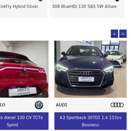
 130 S&S SW Allure
Panda 1.0 FireFly S&S Hybrid
<
>
EO
AUDI
.6 diesel 130 CV TCT6
A3 Sportback 30TDI 1.6 115cv
Sprint
Business