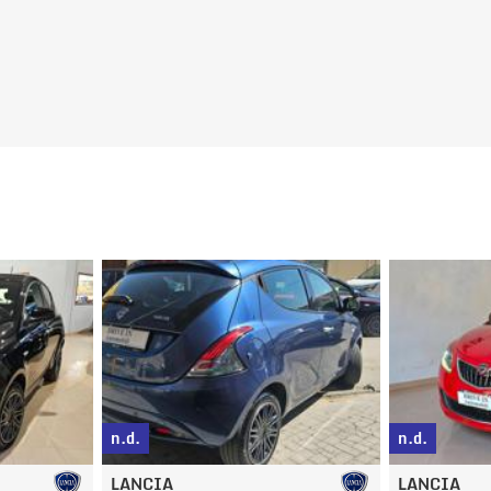
g
n.d.
n.d.
LANCIA
PEUGEOT