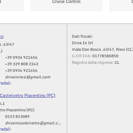
l
Cruise Control
si
Dati fiscali:
Drive In Srl
o ,43/47
Viale Don Bosco ,43/47, Riesi (CL
L)
C.F/P.IVA:
01778580850
+39 0934 921656
Registro delle imprese:
CL
+39 329 808 2243
+39 0934 921656
driveinriesi@gmail.com
radali
astelvetro Piacentino (PC)
o,1
tro Piacentino (PC)
0523 823089
driveincastelvetro@gmail.com
radali