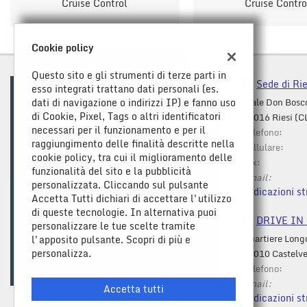
Cruise Control
Cruise Contro
Cookie policy
Questo sito e gli strumenti di terze parti in
Sede di Rie
esso integrati trattano dati personali (es.
dati di navigazione o indirizzi IP) e fanno uso
Viale Don Bosc
di Cookie, Pixel, Tags o altri identificatori
93016 Riesi (C
necessari per il funzionamento e per il
Telefono:
raggiungimento delle finalità descritte nella
Cellulare:
cookie policy, tra cui il miglioramento delle
Fax:
funzionalità del sito e la pubblicità
Email:
personalizzata. Cliccando sul pulsante
Indicazioni st
Accetta Tutti dichiari di accettare l'utilizzo
di queste tecnologie. In alternativa puoi
DRIVE IN C
personalizzare le tue scelte tramite
Quartiere Long
l'apposito pulsante. Scopri di più e
Leggi
personalizza.
29010 Castelve
la
Telefono:
cookie
Email:
policy
Accetta tutti
Indicazioni st