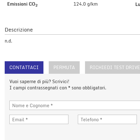
tta
Emissioni CO
124.0 g/km
L
2
i
Descrizione
mpre
Cookie necessari
litato
n.d.
Cookie delle preferenze
Cookie per il miglioramento dell'esperienza utente
CONTATTACI
PERMUTA
RICHIEDI TEST DRIVE
Cookie analitici
Vuoi saperne di più? Scrivici!
I campi contrassegnati con * sono obbligatori.
Cookie di marketing