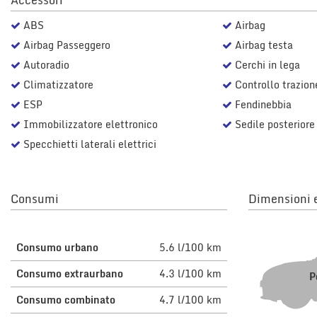
Accessori
questi
ABS
Airbag
strumenti
di
Airbag Passeggero
Airbag testa
tracciamento
Autoradio
Cerchi in lega
si
rimanda
Climatizzatore
Controllo trazion
alla
ESP
Fendinebbia
cookie
Immobilizzatore elettronico
Sedile posteriore
policy.
Puoi
Specchietti laterali elettrici
rivedere
e
modificare
le
Consumi
Dimensioni e
tue
scelte
in
Consumo urbano
5.6 l/100 km
qualsiasi
momento.
Consumo extraurbano
4.3 l/100 km
P
Consumo combinato
4.7 l/100 km