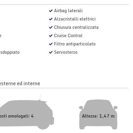
Airbag laterali
Alzacristalli elettrici
Chiusura centralizzata
e
Cruise Control
Filtro antiparticolato
 sdoppiato
Servosterzo
sterne ed interne
osti omologati: 4
Altezza: 1,47 m