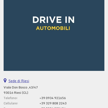
questi
strumenti
di
tracciamento
si
rimanda
alla
cookie
policy.
Puoi
rivedere
e
modificare
le
tue
scelte
Sede di Riesi
in
qualsiasi
Viale Don Bosco ,43/47
momento.
93016 Riesi (CL)
Telefono:
+39 0934 921656
Cellulare:
+39 329 808 2243