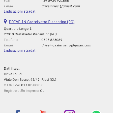
tta
Fax:
+39 0934 921656
i
Email:
driveinriesi@gmail.com
Indicazioni stradali
mpre
DRIVE IN Castelvetro Piacentino (PC)
Cookie necessari
litato
Quartiere Longo,1
29010 Castelvetro Piacentino (PC)
Cookie delle preferenze
Telefono:
0523 823089
Email:
driveincastelvetro@gmail.com
Cookie per il miglioramento dell'esperienza utente
Indicazioni stradali
Cookie analitici
Dati fiscali:
Cookie di marketing
Drive In Srl
Viale Don Bosco ,43/47, Riesi (CL)
C.F/P.IVA:
01778580850
Leggi
Registro delle imprese:
CL
la
cookie
policy