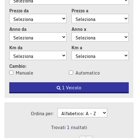
tracciamento
che
Prezzo da
Prezzo a
adottiamo
per
offrire
Anno da
Anno a
le
funzionalità
e
Km da
Km a
svolgere
le
attività
Cambio:
di
Manuale
Automatico
seguito
descritte.
1 Veicolo
Per
ottenere
maggiori
informazioni
sull'utilità
Ordina per:
e
sul
Trovati
1
risultati
funzionamento
di