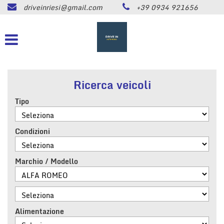
driveinriesi@gmail.com
+39 0934 921656
HOME
Le
tue
preferenze
LISTA VEICOLI
di
consenso
ASSISTENZA
Il
Ricerca veicoli
seguente
pannello
Tipo
CONTATTI
ti
consente
di
Condizioni
NEWS
esprimere
le
tue
Marchio / Modello
AREA COMMERCIANTI
preferenze
di
consenso
alle
tecnologie
Alimentazione
di