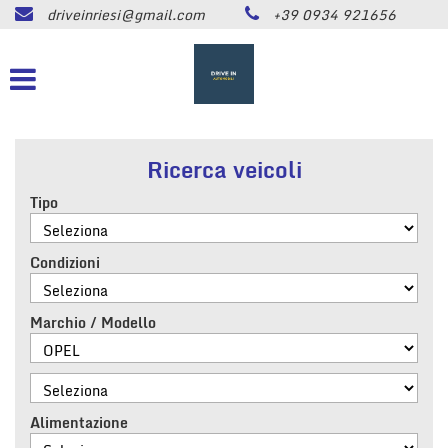
driveinriesi@gmail.com
+39 0934 921656
HOME
Le
tue
preferenze
LISTA VEICOLI
di
consenso
ASSISTENZA
Il
Ricerca veicoli
seguente
pannello
Tipo
CONTATTI
ti
consente
di
Condizioni
NEWS
esprimere
le
tue
Marchio / Modello
AREA COMMERCIANTI
preferenze
di
consenso
alle
tecnologie
Alimentazione
di