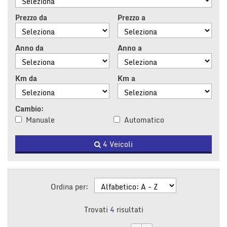
tracciamento
che
Prezzo da
Prezzo a
adottiamo
per
offrire
Anno da
Anno a
le
funzionalità
e
Km da
Km a
svolgere
le
attività
Cambio:
di
Manuale
Automatico
seguito
descritte.
4 Veicoli
Per
ottenere
maggiori
informazioni
sull'utilità
Ordina per:
e
sul
Trovati
4
risultati
funzionamento
di