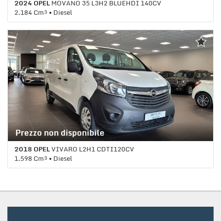
2024 OPEL
MOVANO 35 L3H2 BLUEHDI 140CV
Salva
2.184 Cm³ • Diesel
le
impostazioni
1 Km • Cambio Manuale (5) • Bianco pastello
Prezzo non disponibile
2018 OPEL
VIVARO L2H1 CDTI120CV
1.598 Cm³ • Diesel
149.300 Km • Cambio Manuale (6) • Bianco pastello