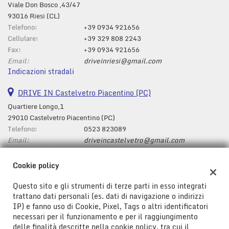
Viale Don Bosco ,43/47
93016 Riesi (CL)
Telefono:
+39 0934 921656
Cellulare:
+39 329 808 2243
Fax:
+39 0934 921656
Email:
driveinriesi@gmail.com
Indicazioni stradali
DRIVE IN Castelvetro Piacentino (PC)
Quartiere Longo,1
29010 Castelvetro Piacentino (PC)
Telefono:
0523 823089
Email:
driveincastelvetro@gmail.com
Indicazioni stradali
Cookie policy
Questo sito e gli strumenti di terze parti in esso integrati
Dati fiscali:
trattano dati personali (es. dati di navigazione o indirizzi
Drive In Srl
IP) e fanno uso di Cookie, Pixel, Tags o altri identificatori
Viale Don Bosco ,43/47, Riesi (CL)
necessari per il funzionamento e per il raggiungimento
C.F/P.IVA:
01778580850
delle finalità descritte nella cookie policy, tra cui il