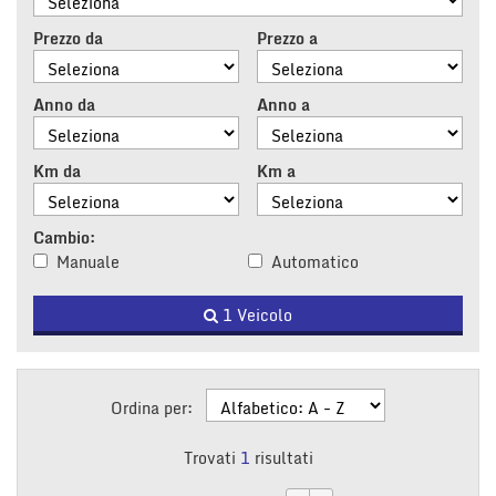
tracciamento
che
Prezzo da
Prezzo a
adottiamo
per
offrire
Anno da
Anno a
le
funzionalità
e
Km da
Km a
svolgere
le
attività
Cambio:
di
Manuale
Automatico
seguito
descritte.
1 Veicolo
Per
ottenere
maggiori
informazioni
sull'utilità
Ordina per:
e
sul
Trovati
1
risultati
funzionamento
di