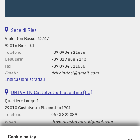
Salva
le
impostazioni
Sede di Riesi
Viale Don Bosco ,43/47
93016 Riesi (CL)
Telefono:
+39 0934 921656
Cellulare:
+39 329 808 2243
Fax:
+39 0934 921656
Email:
driveinriesi@gmail.com
Indicazioni stradali
DRIVE IN Castelvetro Piacentino (PC)
Quartiere Longo,1
29010 Castelvetro Piacentino (PC)
Telefono:
0523 823089
Email:
driveincastelvetro@gmail.com
Indicazioni stradali
Cookie policy