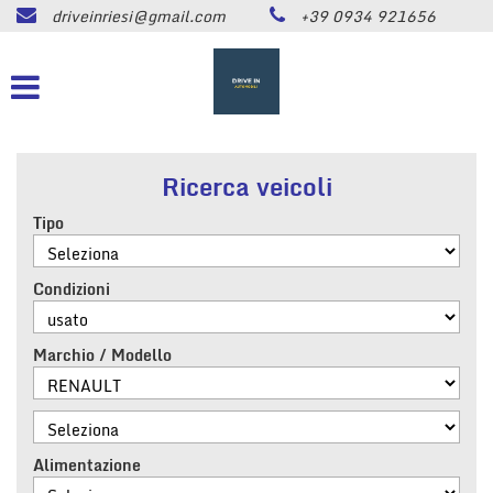
driveinriesi@gmail.com
+39 0934 921656
HOME
Le
tue
preferenze
LISTA VEICOLI
di
consenso
ASSISTENZA
Il
Ricerca veicoli
seguente
pannello
Tipo
CONTATTI
ti
consente
di
Condizioni
NEWS
esprimere
le
tue
Marchio / Modello
AREA COMMERCIANTI
preferenze
di
consenso
alle
tecnologie
Alimentazione
di