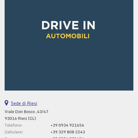
questi
strumenti
di
tracciamento
si
rimanda
alla
cookie
policy.
Puoi
rivedere
e
modificare
le
tue
scelte
Sede di Riesi
in
qualsiasi
Viale Don Bosco ,43/47
momento.
93016 Riesi (CL)
Telefono:
+39 0934 921656
Cellulare:
+39 329 808 2243