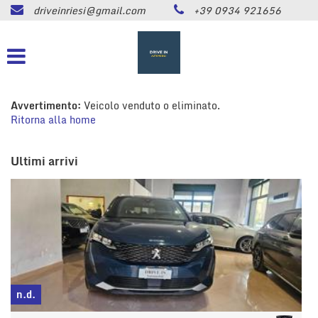
driveinriesi@gmail.com
+39 0934 921656
HOME
Le
tue
preferenze
LISTA VEICOLI
di
consenso
ASSISTENZA
Avvertimento:
Veicolo venduto o eliminato.
Il
Ritorna alla home
seguente
pannello
CONTATTI
ti
Ultimi arrivi
consente
di
NEWS
esprimere
le
tue
AREA COMMERCIANTI
preferenze
di
consenso
alle
tecnologie
n.d.
di