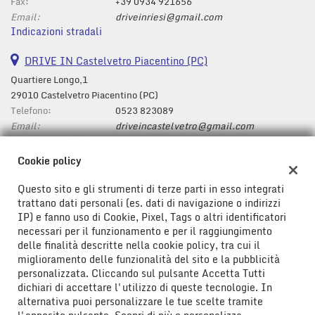
tta
Fax:
+39 0934 921656
i
Email:
driveinriesi@gmail.com
Indicazioni stradali
mpre
DRIVE IN Castelvetro Piacentino (PC)
Cookie necessari
litato
Quartiere Longo,1
29010 Castelvetro Piacentino (PC)
Cookie delle preferenze
Telefono:
0523 823089
Email:
driveincastelvetro@gmail.com
Cookie per il miglioramento dell'esperienza utente
Indicazioni stradali
Cookie policy
Cookie analitici
Questo sito e gli strumenti di terze parti in esso integrati
Dati fiscali:
trattano dati personali (es. dati di navigazione o indirizzi
Cookie di marketing
Drive In Srl
IP) e fanno uso di Cookie, Pixel, Tags o altri identificatori
Viale Don Bosco ,43/47, Riesi (CL)
necessari per il funzionamento e per il raggiungimento
C.F/P.IVA:
01778580850
delle finalità descritte nella cookie policy, tra cui il
Leggi
Registro delle imprese:
CL
miglioramento delle funzionalità del sito e la pubblicità
la
personalizzata. Cliccando sul pulsante Accetta Tutti
cookie
dichiari di accettare l'utilizzo di queste tecnologie. In
policy
alternativa puoi personalizzare le tue scelte tramite