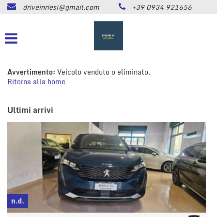
driveinriesi@gmail.com
+39 0934 921656
HOME
Le
tue
preferenze
LISTA VEICOLI
di
consenso
ASSISTENZA
Avvertimento:
Veicolo venduto o eliminato.
Il
Ritorna alla home
seguente
pannello
CONTATTI
ti
Ultimi arrivi
consente
di
NEWS
esprimere
le
tue
AREA COMMERCIANTI
preferenze
di
consenso
alle
tecnologie
n.d.
di