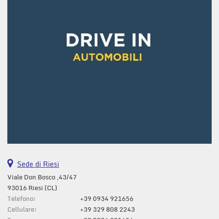
questi
strumenti
di
tracciamento
si
rimanda
alla
cookie
policy.
Puoi
rivedere
e
modificare
le
tue
scelte
Sede di Riesi
in
qualsiasi
Viale Don Bosco ,43/47
momento.
93016 Riesi (CL)
Telefono:
+39 0934 921656
Cellulare:
+39 329 808 2243