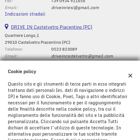
tta
Fax:
+39 0934 921656
i
Email:
driveinriesi@gmail.com
Indicazioni stradali
mpre
DRIVE IN Castelvetro Piacentino (PC)
Cookie necessari
litato
Quartiere Longo,1
29010 Castelvetro Piacentino (PC)
Cookie delle preferenze
Telefono:
0523 823089
Email:
driveincastelvetro@gmail.com
Cookie per il miglioramento dell'esperienza utente
Indicazioni stradali
Cookie policy
Cookie analitici
Questo sito e gli strumenti di terze parti in esso integrati
Dati fiscali:
trattano dati personali (es. dati di navigazione o indirizzi
Cookie di marketing
Drive In Srl
IP) e fanno uso di Cookie, Pixel, Tags o altri identificatori
Viale Don Bosco ,43/47, Riesi (CL)
necessari per il funzionamento e per il raggiungimento
C.F/P.IVA:
01778580850
delle finalità descritte nella cookie policy, tra cui il
Leggi
Registro delle imprese:
CL
miglioramento delle funzionalità del sito e la pubblicità
la
personalizzata. Cliccando sul pulsante Accetta Tutti
cookie
dichiari di accettare l'utilizzo di queste tecnologie. In
policy
alternativa puoi personalizzare le tue scelte tramite