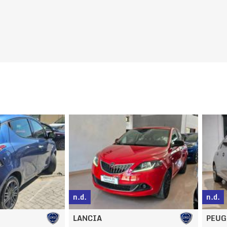
g
n.d.
n.d.
LANCIA
PEUGEOT