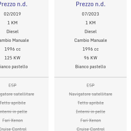
Prezzo n.d.
Prezzo n.d.
02/2019
07/2023
1 KM
1 KM
Diesel
Diesel
ambio Manuale
Cambio Manuale
1996 cc
1996 cc
125 KW
96 KW
ianco pastello
Bianco pastello
ESP
ESP
gatore satellitare
Navigatore satellitare
Tetto apribile
Tetto apribile
nterni in pelle
Interni in pelle
Fari Xenon
Fari Xenon
Cruise Control
Cruise Control