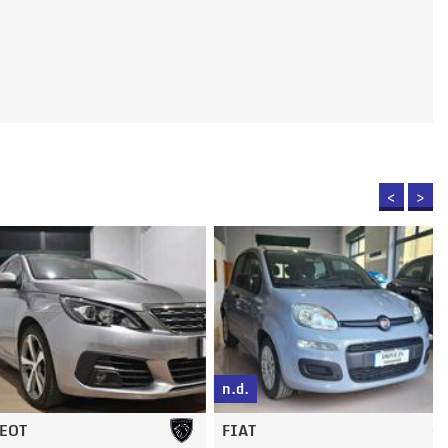
<
>
n.d.
FIAT