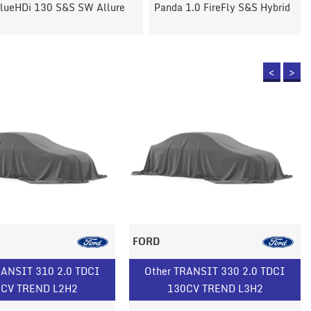
 130 S&S SW Allure
Panda 1.0 FireFly S&S Hybrid
<
>
FORD
RANSIT 310 2.0 TDCI
Other TRANSIT 330 2.0 TDCI
CV TREND L2H2
130CV TREND L3H2