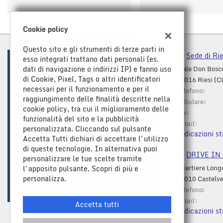
Cookie policy
Questo sito e gli strumenti di terze parti in
Sede di Rie
esso integrati trattano dati personali (es.
dati di navigazione o indirizzi IP) e fanno uso
Viale Don Bosc
di Cookie, Pixel, Tags o altri identificatori
93016 Riesi (C
necessari per il funzionamento e per il
Telefono:
raggiungimento delle finalità descritte nella
Cellulare:
cookie policy, tra cui il miglioramento delle
Fax:
funzionalità del sito e la pubblicità
Email:
personalizzata. Cliccando sul pulsante
Indicazioni st
Accetta Tutti dichiari di accettare l'utilizzo
di queste tecnologie. In alternativa puoi
DRIVE IN C
personalizzare le tue scelte tramite
Quartiere Long
l'apposito pulsante. Scopri di più e
Leggi
personalizza.
29010 Castelve
la
Telefono:
cookie
Email:
policy
Accetta tutti
Indicazioni st