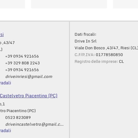
si
Dati fiscali:
Drive In Srl
o ,43/47
Viale Don Bosco ,43/47, Riesi (CL
L)
C.F/P.IVA:
01778580850
+39 0934 921656
Registro delle imprese:
CL
+39 329 808 2243
+39 0934 921656
driveinriesi@gmail.com
radali
astelvetro Piacentino (PC)
o,1
tro Piacentino (PC)
0523 823089
driveincastelvetro@gmail.com
radali