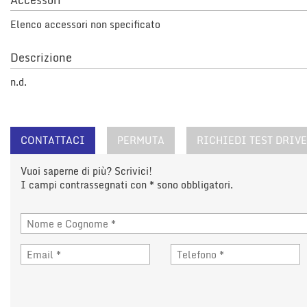
Accessori
questi
Elenco accessori non specificato
strumenti
di
tracciamento
Descrizione
si
rimanda
n.d.
alla
cookie
policy.
Puoi
CONTATTACI
PERMUTA
RICHIEDI TEST DRIVE
rivedere
e
Vuoi saperne di più? Scrivici!
modificare
I campi contrassegnati con * sono obbligatori.
le
tue
scelte
in
qualsiasi
momento.