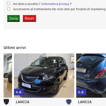
tta
Ho letto e accetto
l'informativa privacy
*
i
Acconsento al trattamento dei miei dati per finalità di marketin
mpre
Cookie necessari
litato
Cookie delle preferenze
Ultimi arrivi
Cookie per il miglioramento dell'esperienza utente
Cookie analitici
Cookie di marketing
n.d.
n.d.
LANCIA
LANCIA