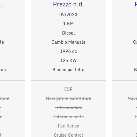
.
Prezzo n.d.
09/2023
1 KM
Diesel
le
Cambio Manuale
C
1996 cc
125 KW
zato
Bianco pastello
B
ESP
itare
Navigatore satellitare
Navi
e
Tetto apribile
le
Interni in pelle
I
Fari Xenon
l
Cruise Control