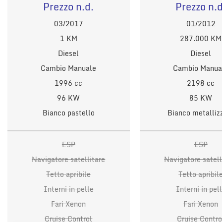
Prezzo n.d.
Prezzo n.d
03/2017
01/2012
1 KM
287.000 KM
Diesel
Diesel
Cambio Manuale
Cambio Manua
1996 cc
2198 cc
96 KW
85 KW
Bianco pastello
Bianco metalliz
ESP
ESP
Navigatore satellitare
Navigatore satell
Tetto apribile
Tetto apribil
Interni in pelle
Interni in pel
Fari Xenon
Fari Xenon
Cruise Control
Cruise Contro