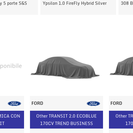
rte S&S
Ypsilon 1.0 FireFly Hybrid Silver
308 BlueHDi
FORD
FORD
MICA CON
Other TRANSIT 2.0 ECOBLUE
Other T
IT
170CV TREND BUSINESS
170