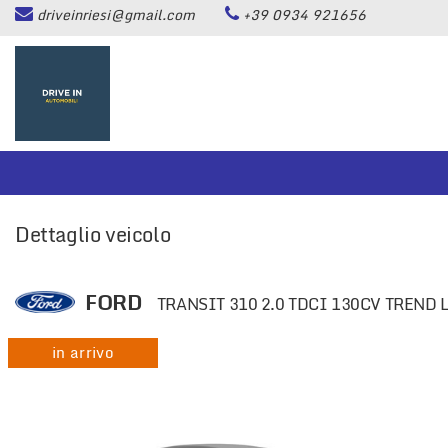
driveinriesi@gmail.com
+39 0934 921656
HOME
Le
tue
preferenze
LISTA VEICOLI
di
consenso
ASSISTENZA
Il
seguente
pannello
CONTATTI
ti
Dettaglio veicolo
consente
di
NEWS
esprimere
le
FORD
TRANSIT 310 2.0 TDCI 130CV TREND 
tue
AREA COMMERCIANTI
preferenze
in arrivo
di
consenso
alle
tecnologie
di