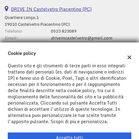
DRIVE IN Castelvetro Piacentino (PC)
Quartiere Longo,1
29010 Castelvetro Piacentino (PC)
Telefono:
0523 823089
Email:
driveincastelvetro@gmail.com
Indicazioni stradali
Cookie policy
Questo sito e gli strumenti di terze parti in esso integrati
Dati fiscali:
trattano dati personali (es. dati di navigazione o indirizzi
Drive In Srl
IP) e fanno uso di Cookie, Pixel, Tags o altri identificatori
Viale Don Bosco ,43/47, Riesi (CL)
necessari per il funzionamento e per il raggiungimento
C.F/P.IVA:
01778580850
delle finalità descritte nella cookie policy, tra cui il
Registro delle imprese:
CL
miglioramento delle funzionalità del sito e la pubblicità
personalizzata. Cliccando sul pulsante Accetta Tutti
dichiari di accettare l'utilizzo di queste tecnologie. In
alternativa puoi personalizzare le tue scelte tramite
l'apposito pulsante. Scopri di più e personalizza.
Accetta tutti