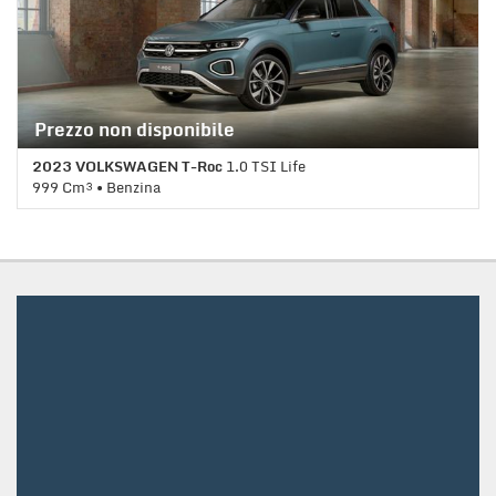
d'emergenza assistita • Immobilizzatore elettronico • Park
Distance Control • Sedile posteriore sdoppiato • Servosterzo •
Navigatore satellitare • Specchietti laterali elettrici
Prezzo non disponibile
2023 VOLKSWAGEN T-Roc
1.0 TSI Life
999 Cm³ • Benzina
1 Km • Cambio Manuale (6) • Nero pastello • 5 Porte • ABS •
Airbag • Airbag laterali • Airbag Passeggero • Airbag testa •
Alzacristalli elettrici • Autoradio • Bluetooth • Cerchi in lega •
Chiusura centralizzata • Climatizzatore • Controllo trazione •
Cruise Control • ESP • Immobilizzatore elettronico • Park
Distance Control • Sedile posteriore sdoppiato • Servosterzo •
Specchietti laterali elettrici