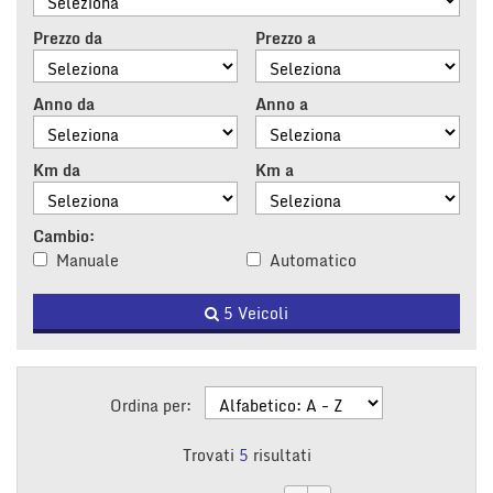
tracciamento
che
Prezzo da
Prezzo a
adottiamo
per
offrire
Anno da
Anno a
le
funzionalità
e
Km da
Km a
svolgere
le
attività
Cambio:
di
Manuale
Automatico
seguito
descritte.
5 Veicoli
Per
ottenere
maggiori
informazioni
sull'utilità
Ordina per:
e
sul
Trovati
5
risultati
funzionamento
di