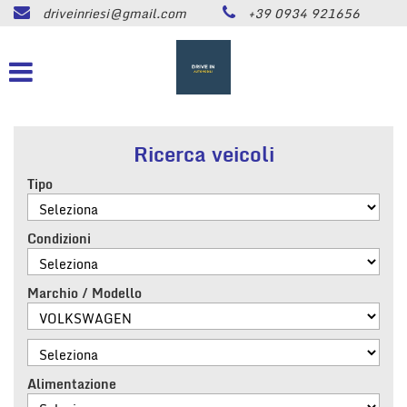
driveinriesi@gmail.com
+39 0934 921656
HOME
Le
tue
preferenze
LISTA VEICOLI
di
consenso
ASSISTENZA
Il
Ricerca veicoli
seguente
pannello
Tipo
CONTATTI
ti
consente
di
Condizioni
NEWS
esprimere
le
tue
Marchio / Modello
AREA COMMERCIANTI
preferenze
di
consenso
alle
tecnologie
Alimentazione
di