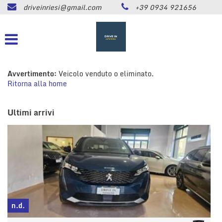
driveinriesi@gmail.com
+39 0934 921656
HOME
Le
tue
preferenze
LISTA VEICOLI
di
consenso
ASSISTENZA
Avvertimento:
Veicolo venduto o eliminato.
Il
Ritorna alla home
seguente
pannello
CONTATTI
ti
Ultimi arrivi
consente
di
NEWS
esprimere
le
tue
AREA COMMERCIANTI
preferenze
di
consenso
alle
tecnologie
n.d.
di