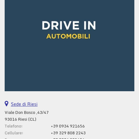
questi
strumenti
di
tracciamento
si
rimanda
alla
cookie
policy.
Puoi
rivedere
e
modificare
le
tue
scelte
Sede di Riesi
in
qualsiasi
Viale Don Bosco ,43/47
momento.
93016 Riesi (CL)
Telefono:
+39 0934 921656
Cellulare:
+39 329 808 2243