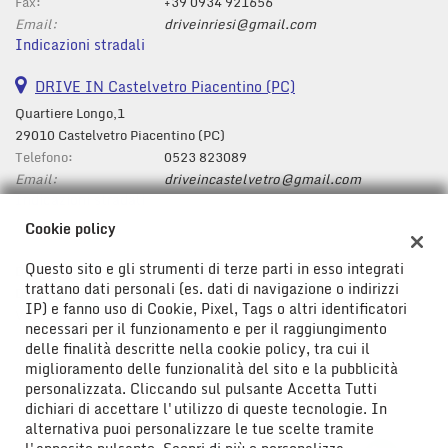
tta
Fax:
+39 0934 921656
i
Email:
driveinriesi@gmail.com
Indicazioni stradali
mpre
DRIVE IN Castelvetro Piacentino (PC)
Cookie necessari
litato
Quartiere Longo,1
29010 Castelvetro Piacentino (PC)
Cookie delle preferenze
Telefono:
0523 823089
Email:
driveincastelvetro@gmail.com
Cookie per il miglioramento dell'esperienza utente
Indicazioni stradali
Cookie policy
Cookie analitici
Questo sito e gli strumenti di terze parti in esso integrati
Dati fiscali:
trattano dati personali (es. dati di navigazione o indirizzi
Cookie di marketing
Drive In Srl
IP) e fanno uso di Cookie, Pixel, Tags o altri identificatori
Viale Don Bosco ,43/47, Riesi (CL)
necessari per il funzionamento e per il raggiungimento
C.F/P.IVA:
01778580850
delle finalità descritte nella cookie policy, tra cui il
Leggi
Registro delle imprese:
CL
miglioramento delle funzionalità del sito e la pubblicità
la
personalizzata. Cliccando sul pulsante Accetta Tutti
cookie
dichiari di accettare l'utilizzo di queste tecnologie. In
policy
alternativa puoi personalizzare le tue scelte tramite