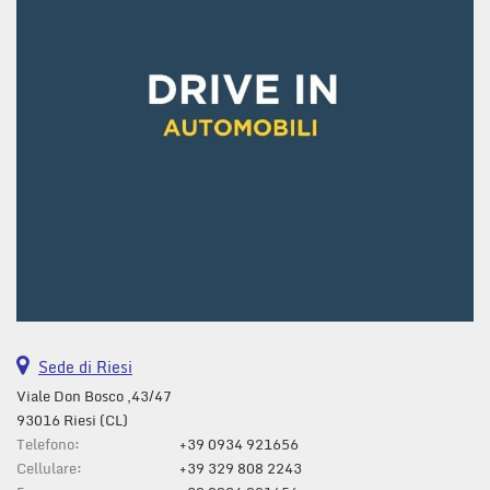
questi
strumenti
di
tracciamento
si
rimanda
alla
cookie
policy.
Puoi
rivedere
e
modificare
le
tue
scelte
Sede di Riesi
in
qualsiasi
Viale Don Bosco ,43/47
momento.
93016 Riesi (CL)
Telefono:
+39 0934 921656
Cellulare:
+39 329 808 2243