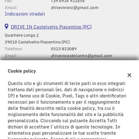
tta
Fax:
+39 0934 921656
i
Email:
driveinriesi@gmail.com
Indicazioni stradali
mpre
DRIVE IN Castelvetro Piacentino (PC)
Cookie necessari
litato
Quartiere Longo,1
29010 Castelvetro Piacentino (PC)
Cookie delle preferenze
Telefono:
0523 823089
Email:
driveincastelvetro@gmail.com
Cookie per il miglioramento dell'esperienza utente
Indicazioni stradali
Cookie policy
Cookie analitici
Questo sito e gli strumenti di terze parti in esso integrati
Dati fiscali:
trattano dati personali (es. dati di navigazione o indirizzi
Cookie di marketing
Drive In Srl
IP) e fanno uso di Cookie, Pixel, Tags o altri identificatori
Viale Don Bosco ,43/47, Riesi (CL)
necessari per il funzionamento e per il raggiungimento
C.F/P.IVA:
01778580850
delle finalità descritte nella cookie policy, tra cui il
Leggi
Registro delle imprese:
CL
miglioramento delle funzionalità del sito e la pubblicità
la
personalizzata. Cliccando sul pulsante Accetta Tutti
cookie
dichiari di accettare l'utilizzo di queste tecnologie. In
policy
alternativa puoi personalizzare le tue scelte tramite