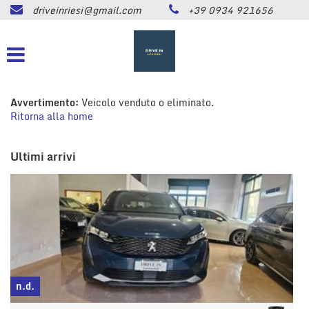
driveinriesi@gmail.com
+39 0934 921656
HOME
Le
tue
preferenze
LISTA VEICOLI
di
consenso
ASSISTENZA
Avvertimento:
Veicolo venduto o eliminato.
Il
Ritorna alla home
seguente
pannello
CONTATTI
ti
Ultimi arrivi
consente
di
NEWS
esprimere
le
tue
AREA COMMERCIANTI
preferenze
di
consenso
alle
tecnologie
n.d.
di