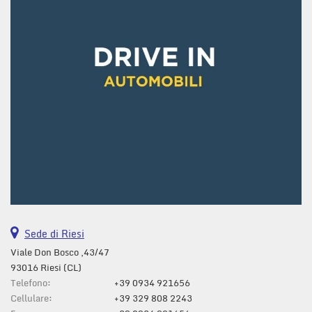
questi
strumenti
di
tracciamento
si
rimanda
alla
cookie
policy.
Puoi
rivedere
e
modificare
le
tue
scelte
Sede di Riesi
in
qualsiasi
Viale Don Bosco ,43/47
momento.
93016 Riesi (CL)
Telefono:
+39 0934 921656
Cellulare:
+39 329 808 2243