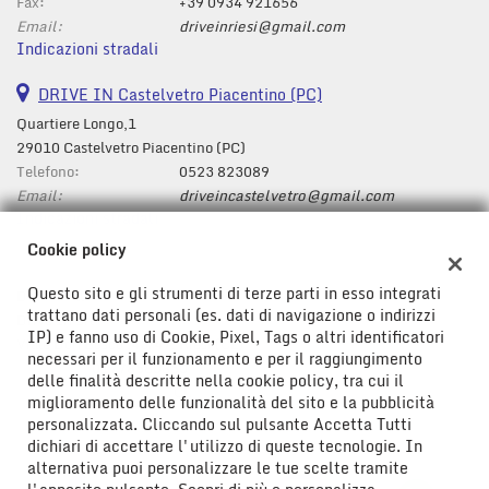
tta
Fax:
+39 0934 921656
i
Email:
driveinriesi@gmail.com
Indicazioni stradali
mpre
DRIVE IN Castelvetro Piacentino (PC)
Cookie necessari
litato
Quartiere Longo,1
29010 Castelvetro Piacentino (PC)
Cookie delle preferenze
Telefono:
0523 823089
Email:
driveincastelvetro@gmail.com
Cookie per il miglioramento dell'esperienza utente
Indicazioni stradali
Cookie policy
Cookie analitici
Questo sito e gli strumenti di terze parti in esso integrati
Dati fiscali:
trattano dati personali (es. dati di navigazione o indirizzi
Cookie di marketing
Drive In Srl
IP) e fanno uso di Cookie, Pixel, Tags o altri identificatori
Viale Don Bosco ,43/47, Riesi (CL)
necessari per il funzionamento e per il raggiungimento
C.F/P.IVA:
01778580850
delle finalità descritte nella cookie policy, tra cui il
Leggi
Registro delle imprese:
CL
miglioramento delle funzionalità del sito e la pubblicità
la
personalizzata. Cliccando sul pulsante Accetta Tutti
cookie
dichiari di accettare l'utilizzo di queste tecnologie. In
policy
alternativa puoi personalizzare le tue scelte tramite