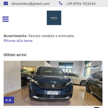
driveinriesi@gmail.com
+39 0934 921656
HOME
Le
tue
preferenze
LISTA VEICOLI
di
consenso
ASSISTENZA
Avvertimento:
Veicolo venduto o eliminato.
Il
Ritorna alla home
seguente
pannello
CONTATTI
ti
Ultimi arrivi
consente
di
NEWS
esprimere
le
tue
AREA COMMERCIANTI
preferenze
di
consenso
alle
tecnologie
n.d.
di